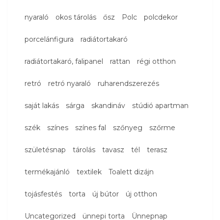
nyaraló
okos tárolás
ősz
Polc
polcdekor
porcelánfigura
radiátortakaró
radiátortakaró, falipanel
rattan
régi otthon
retró
retró nyaraló
ruharendszerezés
saját lakás
sárga
skandináv
stúdió apartman
szék
színes
színes fal
szőnyeg
szőrme
születésnap
tárolás
tavasz
tél
terasz
termékajánló
textilek
Toalett dizájn
tojásfestés
torta
új bútor
új otthon
Uncategorized
ünnepi torta
Ünnepnap