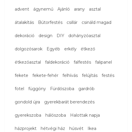
advent
ágynemű
Ajánló
arany
asztal
átalakítás
Bútorfestés
csillár
csináld magad
dekoráció
design
DIY
dohányzóasztal
dolgozósarok
Egyéb
erkély
étkező
étkezőasztal
faldekoráció
falfestés
falipanel
fekete
fekete-fehér
felhívás
felújítás
festés
fotel
függöny
Fürdőszoba
gardrób
gondold újra
gyerekbarát berendezés
gyerekszoba
hálószoba
Halottak napja
házprojekt
hétvégi ház
húsvét
Ikea