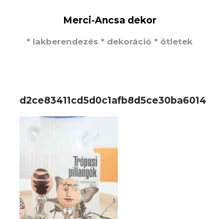
Merci-Ancsa dekor
* lakberendezés * dekoráció * ötletek
d2ce83411cd5d0c1afb8d5ce30ba6014