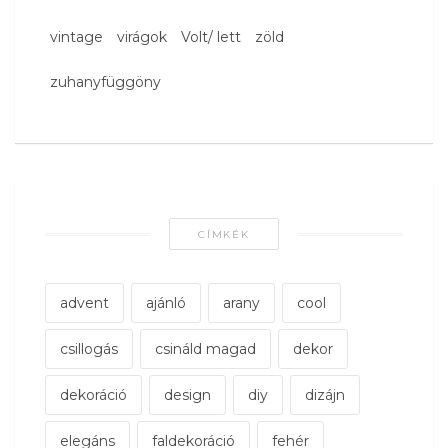
vintage
virágok
Volt/ lett
zöld
zuhanyfüggöny
CÍMKÉK
advent
ajánló
arany
cool
csillogás
csináld magad
dekor
dekoráció
design
diy
dizájn
elegáns
faldekoráció
fehér