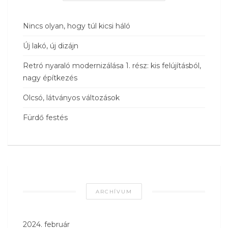
Nincs olyan, hogy túl kicsi háló
Új lakó, új dizájn
Retró nyaraló modernizálása 1. rész: kis felújításból,
nagy építkezés
Olcsó, látványos változások
Fürdő festés
ARCHÍVUM
2024. február