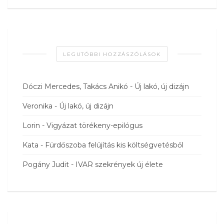
LEGUTÓBBI HOZZÁSZÓLÁSOK
Dóczi Mercedes, Takács Anikó
-
Új lakó, új dizájn
Veronika
-
Új lakó, új dizájn
Lorin
-
Vigyázat törékeny-epilógus
Kata
-
Fürdőszoba felújítás kis költségvetésből
Pogány Judit
-
IVAR szekrények új élete