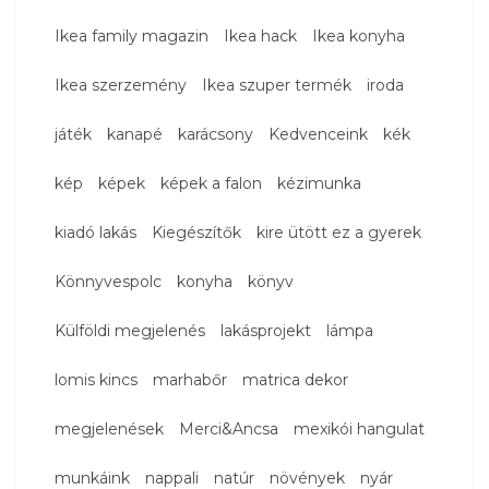
Ikea family magazin
Ikea hack
Ikea konyha
Ikea szerzemény
Ikea szuper termék
iroda
játék
kanapé
karácsony
Kedvenceink
kék
kép
képek
képek a falon
kézimunka
kiadó lakás
Kiegészítők
kire ütött ez a gyerek
Könnyvespolc
konyha
könyv
Külföldi megjelenés
lakásprojekt
lámpa
lomis kincs
marhabőr
matrica dekor
megjelenések
Merci&Ancsa
mexikói hangulat
munkáink
nappali
natúr
növények
nyár