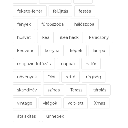
fekete-fehér
felújítás
festés
fények
fürdőszoba
hálószoba
húsvét
ikea
ikea hack
karácsony
kedvenc
konyha
képek
lámpa
magazin fotózás
nappali
natúr
növények
Oldi
retró
régiség
skandináv
színes
Terasz
tárolás
vintage
virágok
volt-lett
Xmas
átalakítás
ünnepek