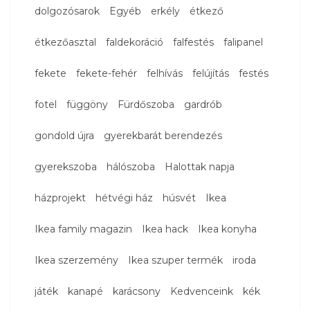
dolgozósarok
Egyéb
erkély
étkező
étkezőasztal
faldekoráció
falfestés
falipanel
fekete
fekete-fehér
felhívás
felújítás
festés
fotel
függöny
Fürdőszoba
gardrób
gondold újra
gyerekbarát berendezés
gyerekszoba
hálószoba
Halottak napja
házprojekt
hétvégi ház
húsvét
Ikea
Ikea family magazin
Ikea hack
Ikea konyha
Ikea szerzemény
Ikea szuper termék
iroda
játék
kanapé
karácsony
Kedvenceink
kék