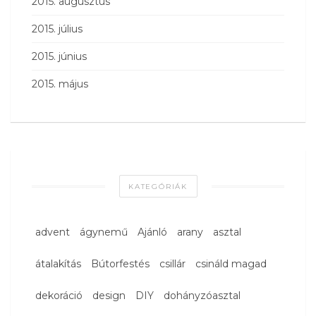
2015. augusztus
2015. július
2015. június
2015. május
KATEGÓRIÁK
advent
ágynemű
Ajánló
arany
asztal
átalakítás
Bútorfestés
csillár
csináld magad
dekoráció
design
DIY
dohányzóasztal