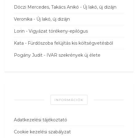
Dóczi Mercedes, Takács Anikó
-
Új lakó, új dizájn
Veronika
-
Új lakó, új dizájn
Lorin
-
Vigyázat törékeny-epilógus
Kata
-
Fürdőszoba felújítás kis költségvetésből
Pogány Judit
-
IVAR szekrények új élete
INFORMÁCIÓK
Adatkezelési tájékoztató
Cookie kezelési szabályzat