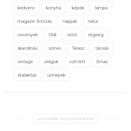
kedvenc
konyha
képek
lámpa
magazin fotózás
nappali
natúr
növények
Oldi
retró
régiség
skandináv
színes
Terasz
tárolás
vintage
virágok
volt-lett
Xmas
átalakítás
ünnepek
LEGUTÓBBI HOZZÁSZÓLÁSOK