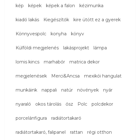
kép
képek
képek a falon
kézimunka
kiadó lakás
Kiegészítők
kire ütött ez a gyerek
Könnyvespolc
konyha
könyv
Külföldi megjelenés
lakásprojekt
lámpa
lomis kincs
marhabőr
matrica dekor
megjelenések
Merci&Ancsa
mexikói hangulat
munkáink
nappali
natúr
növények
nyár
nyaraló
okos tárolás
ősz
Polc
polcdekor
porcelánfigura
radiátortakaró
radiátortakaró, falipanel
rattan
régi otthon