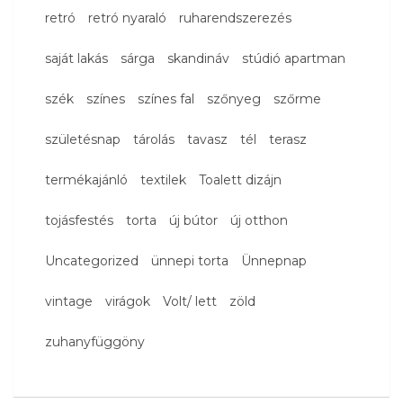
retró
retró nyaraló
ruharendszerezés
saját lakás
sárga
skandináv
stúdió apartman
szék
színes
színes fal
szőnyeg
szőrme
születésnap
tárolás
tavasz
tél
terasz
termékajánló
textilek
Toalett dizájn
tojásfestés
torta
új bútor
új otthon
Uncategorized
ünnepi torta
Ünnepnap
vintage
virágok
Volt/ lett
zöld
zuhanyfüggöny