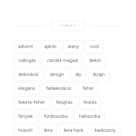
CÍMKÉK
advent
ajánló
arany
cool
csillogás
csináld magad
dekor
dekoráció
design
diy
dizájn
elegáns
faldekoráció
fehér
fekete-fehér
felújítás
festés
fények
fürdőszoba
hálószoba
húsvét
ikea
ikea hack
karácsony