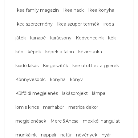
Ikea family magazin
Ikea hack
Ikea konyha
Ikea szerzemény
Ikea szuper termék
iroda
játék
kanapé
karácsony
Kedvenceink
kék
kép
képek
képek a falon
kézimunka
kiadó lakás
Kiegészítők
kire ütött ez a gyerek
Könnyvespolc
konyha
könyv
Külföldi megjelenés
lakásprojekt
lámpa
lomis kincs
marhabőr
matrica dekor
megjelenések
Merci&Ancsa
mexikói hangulat
munkáink
nappali
natúr
növények
nyár