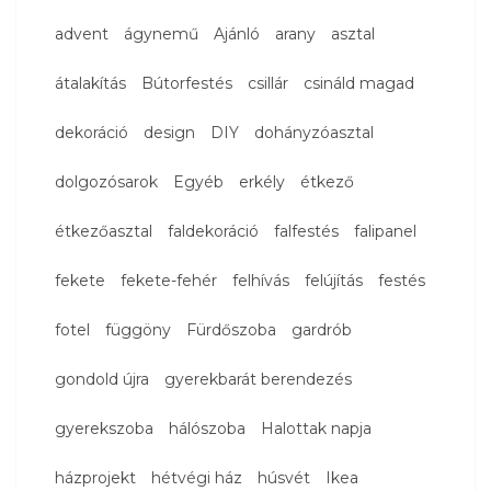
advent
ágynemű
Ajánló
arany
asztal
átalakítás
Bútorfestés
csillár
csináld magad
dekoráció
design
DIY
dohányzóasztal
dolgozósarok
Egyéb
erkély
étkező
étkezőasztal
faldekoráció
falfestés
falipanel
fekete
fekete-fehér
felhívás
felújítás
festés
fotel
függöny
Fürdőszoba
gardrób
gondold újra
gyerekbarát berendezés
gyerekszoba
hálószoba
Halottak napja
házprojekt
hétvégi ház
húsvét
Ikea