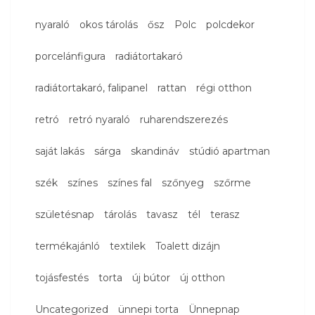
nyaraló
okos tárolás
ősz
Polc
polcdekor
porcelánfigura
radiátortakaró
radiátortakaró, falipanel
rattan
régi otthon
retró
retró nyaraló
ruharendszerezés
saját lakás
sárga
skandináv
stúdió apartman
szék
színes
színes fal
szőnyeg
szőrme
születésnap
tárolás
tavasz
tél
terasz
termékajánló
textilek
Toalett dizájn
tojásfestés
torta
új bútor
új otthon
Uncategorized
ünnepi torta
Ünnepnap