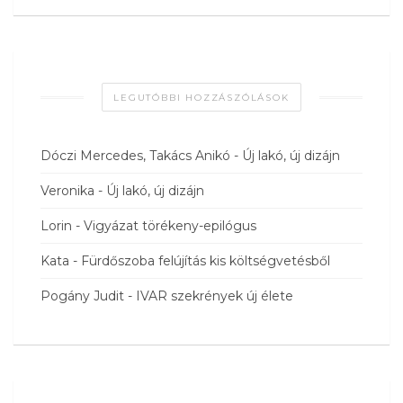
LEGUTÓBBI HOZZÁSZÓLÁSOK
Dóczi Mercedes, Takács Anikó
-
Új lakó, új dizájn
Veronika
-
Új lakó, új dizájn
Lorin
-
Vigyázat törékeny-epilógus
Kata
-
Fürdőszoba felújítás kis költségvetésből
Pogány Judit
-
IVAR szekrények új élete