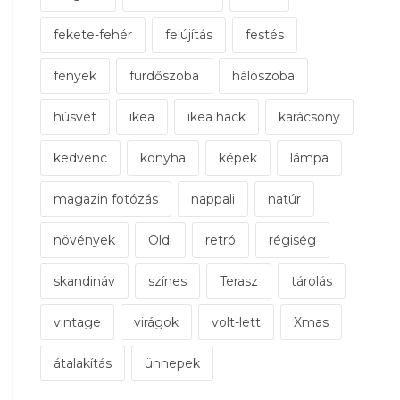
fekete-fehér
felújítás
festés
fények
fürdőszoba
hálószoba
húsvét
ikea
ikea hack
karácsony
kedvenc
konyha
képek
lámpa
magazin fotózás
nappali
natúr
növények
Oldi
retró
régiség
skandináv
színes
Terasz
tárolás
vintage
virágok
volt-lett
Xmas
átalakítás
ünnepek