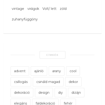
vintage
virágok
Volt/ lett
zöld
zuhanyfüggöny
CÍMKÉK
advent
ajánló
arany
cool
csillogás
csináld magad
dekor
dekoráció
design
diy
dizájn
elegáns
faldekoráció
fehér