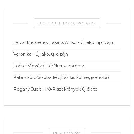
LEGUTÓBBI HOZZÁSZÓLÁSOK
Dóczi Mercedes, Takács Anikó
-
Új lakó, új dizájn
Veronika
-
Új lakó, új dizájn
Lorin
-
Vigyázat törékeny-epilógus
Kata
-
Fürdőszoba felújítás kis költségvetésből
Pogány Judit
-
IVAR szekrények új élete
INFORMÁCIÓK