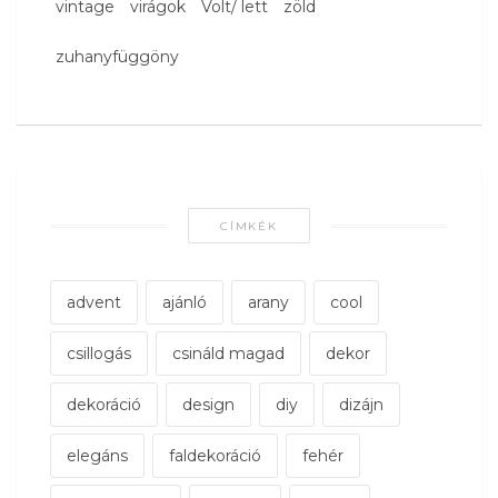
vintage
virágok
Volt/ lett
zöld
zuhanyfüggöny
CÍMKÉK
advent
ajánló
arany
cool
csillogás
csináld magad
dekor
dekoráció
design
diy
dizájn
elegáns
faldekoráció
fehér