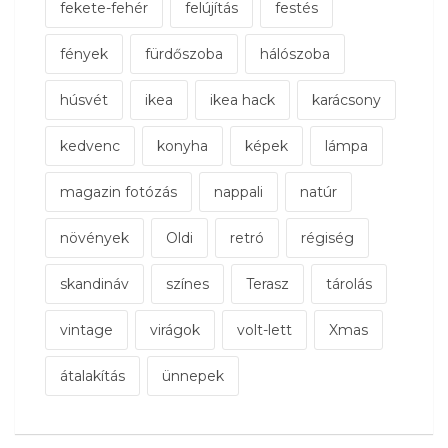
fekete-fehér
felújítás
festés
fények
fürdőszoba
hálószoba
húsvét
ikea
ikea hack
karácsony
kedvenc
konyha
képek
lámpa
magazin fotózás
nappali
natúr
növények
Oldi
retró
régiség
skandináv
színes
Terasz
tárolás
vintage
virágok
volt-lett
Xmas
átalakítás
ünnepek