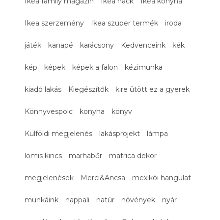
Ikea family magazin
Ikea hack
Ikea konyha
Ikea szerzemény
Ikea szuper termék
iroda
játék
kanapé
karácsony
Kedvenceink
kék
kép
képek
képek a falon
kézimunka
kiadó lakás
Kiegészítők
kire ütött ez a gyerek
Könnyvespolc
konyha
könyv
Külföldi megjelenés
lakásprojekt
lámpa
lomis kincs
marhabőr
matrica dekor
megjelenések
Merci&Ancsa
mexikói hangulat
munkáink
nappali
natúr
növények
nyár