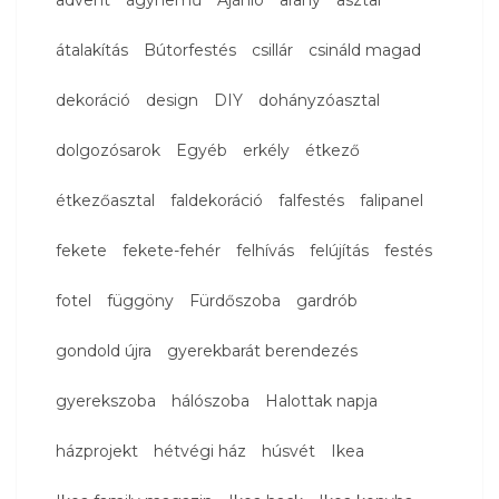
átalakítás
Bútorfestés
csillár
csináld magad
dekoráció
design
DIY
dohányzóasztal
dolgozósarok
Egyéb
erkély
étkező
étkezőasztal
faldekoráció
falfestés
falipanel
fekete
fekete-fehér
felhívás
felújítás
festés
fotel
függöny
Fürdőszoba
gardrób
gondold újra
gyerekbarát berendezés
gyerekszoba
hálószoba
Halottak napja
házprojekt
hétvégi ház
húsvét
Ikea