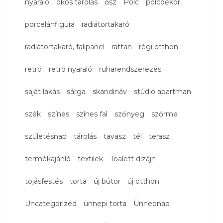
nyaraló
okos tárolás
ősz
Polc
polcdekor
porcelánfigura
radiátortakaró
radiátortakaró, falipanel
rattan
régi otthon
retró
retró nyaraló
ruharendszerezés
saját lakás
sárga
skandináv
stúdió apartman
szék
színes
színes fal
szőnyeg
szőrme
születésnap
tárolás
tavasz
tél
terasz
termékajánló
textilek
Toalett dizájn
tojásfestés
torta
új bútor
új otthon
Uncategorized
ünnepi torta
Ünnepnap