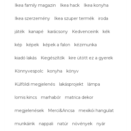
Ikea family magazin
Ikea hack
Ikea konyha
Ikea szerzemény
Ikea szuper termék
iroda
játék
kanapé
karácsony
Kedvenceink
kék
kép
képek
képek a falon
kézimunka
kiadó lakás
Kiegészítők
kire ütött ez a gyerek
Könnyvespolc
konyha
könyv
Külföldi megjelenés
lakásprojekt
lámpa
lomis kincs
marhabőr
matrica dekor
megjelenések
Merci&Ancsa
mexikói hangulat
munkáink
nappali
natúr
növények
nyár