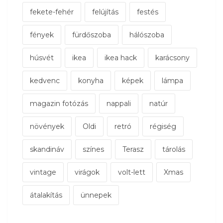
fekete-fehér
felújítás
festés
fények
fürdőszoba
hálószoba
húsvét
ikea
ikea hack
karácsony
kedvenc
konyha
képek
lámpa
magazin fotózás
nappali
natúr
növények
Oldi
retró
régiség
skandináv
színes
Terasz
tárolás
vintage
virágok
volt-lett
Xmas
átalakítás
ünnepek