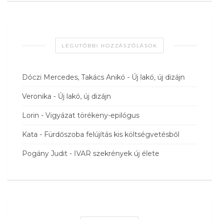
LEGUTÓBBI HOZZÁSZÓLÁSOK
Dóczi Mercedes, Takács Anikó
-
Új lakó, új dizájn
Veronika
-
Új lakó, új dizájn
Lorin
-
Vigyázat törékeny-epilógus
Kata
-
Fürdőszoba felújítás kis költségvetésből
Pogány Judit
-
IVAR szekrények új élete