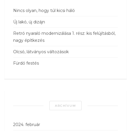
Nincs olyan, hogy túl kicsi háló
Új lakó, új dizájn
Retró nyaraló modernizálása 1. rész: kis felújításból,
nagy építkezés
Olcsó, látványos változások
Fürdő festés
ARCHÍVUM
2024. február