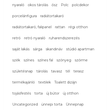
nyaraló
okos tárolás
ősz
Polc
polcdekor
porcelánfigura
radiátortakaró
radiátortakaró, falipanel
rattan
régi otthon
retró
retró nyaraló
ruharendszerezés
saját lakás
sárga
skandináv
stúdió apartman
szék
színes
színes fal
szőnyeg
szőrme
születésnap
tárolás
tavasz
tél
terasz
termékajánló
textilek
Toalett dizájn
tojásfestés
torta
új bútor
új otthon
Uncategorized
ünnepi torta
Ünnepnap