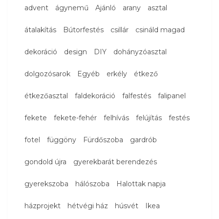
advent
ágynemű
Ajánló
arany
asztal
átalakítás
Bútorfestés
csillár
csináld magad
dekoráció
design
DIY
dohányzóasztal
dolgozósarok
Egyéb
erkély
étkező
étkezőasztal
faldekoráció
falfestés
falipanel
fekete
fekete-fehér
felhívás
felújítás
festés
fotel
függöny
Fürdőszoba
gardrób
gondold újra
gyerekbarát berendezés
gyerekszoba
hálószoba
Halottak napja
házprojekt
hétvégi ház
húsvét
Ikea