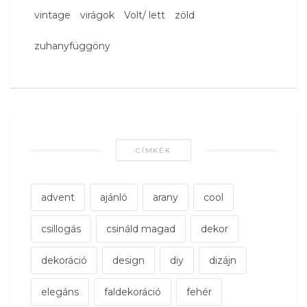
vintage
virágok
Volt/ lett
zöld
zuhanyfüggöny
CÍMKÉK
advent
ajánló
arany
cool
csillogás
csináld magad
dekor
dekoráció
design
diy
dizájn
elegáns
faldekoráció
fehér