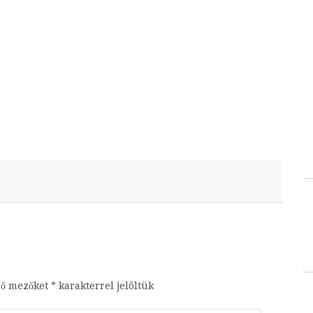
ző mezőket
*
karakterrel jelöltük