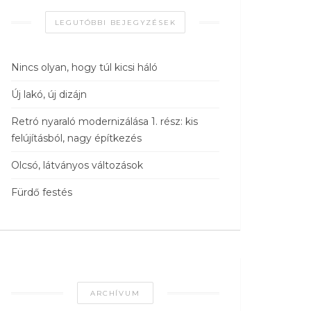
LEGUTÓBBI BEJEGYZÉSEK
Nincs olyan, hogy túl kicsi háló
Új lakó, új dizájn
Retró nyaraló modernizálása 1. rész: kis
felújításból, nagy építkezés
Olcsó, látványos változások
Fürdő festés
ARCHÍVUM