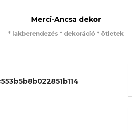
Merci-Ancsa dekor
* lakberendezés * dekoráció * ötletek
553b5b8b022851b114