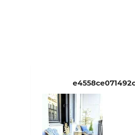
e4558ce071492c