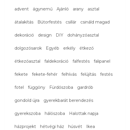
advent
ágynemű
Ajánló
arany
asztal
átalakítás
Bútorfestés
csillár
csináld magad
dekoráció
design
DIY
dohányzóasztal
dolgozósarok
Egyéb
erkély
étkező
étkezőasztal
faldekoráció
falfestés
falipanel
fekete
fekete-fehér
felhívás
felújítás
festés
fotel
függöny
Fürdőszoba
gardrób
gondold újra
gyerekbarát berendezés
gyerekszoba
hálószoba
Halottak napja
házprojekt
hétvégi ház
húsvét
Ikea