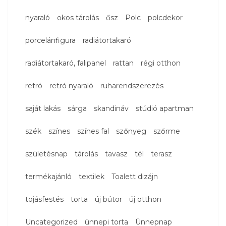
nyaraló
okos tárolás
ősz
Polc
polcdekor
porcelánfigura
radiátortakaró
radiátortakaró, falipanel
rattan
régi otthon
retró
retró nyaraló
ruharendszerezés
saját lakás
sárga
skandináv
stúdió apartman
szék
színes
színes fal
szőnyeg
szőrme
születésnap
tárolás
tavasz
tél
terasz
termékajánló
textilek
Toalett dizájn
tojásfestés
torta
új bútor
új otthon
Uncategorized
ünnepi torta
Ünnepnap