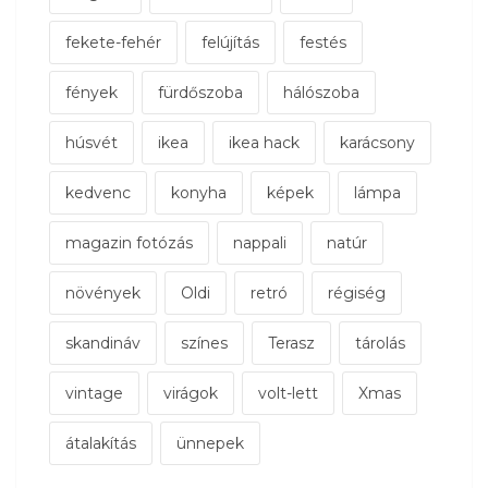
fekete-fehér
felújítás
festés
fények
fürdőszoba
hálószoba
húsvét
ikea
ikea hack
karácsony
kedvenc
konyha
képek
lámpa
magazin fotózás
nappali
natúr
növények
Oldi
retró
régiség
skandináv
színes
Terasz
tárolás
vintage
virágok
volt-lett
Xmas
átalakítás
ünnepek