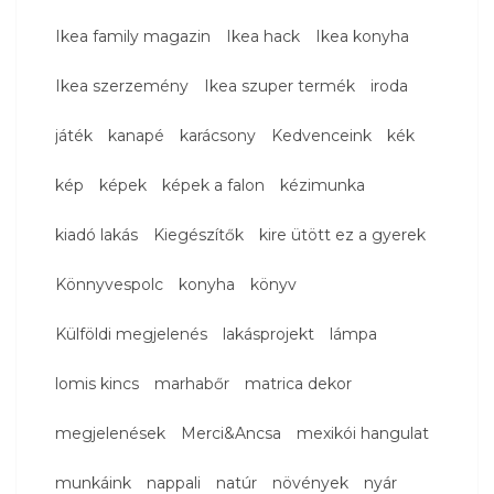
Ikea family magazin
Ikea hack
Ikea konyha
Ikea szerzemény
Ikea szuper termék
iroda
játék
kanapé
karácsony
Kedvenceink
kék
kép
képek
képek a falon
kézimunka
kiadó lakás
Kiegészítők
kire ütött ez a gyerek
Könnyvespolc
konyha
könyv
Külföldi megjelenés
lakásprojekt
lámpa
lomis kincs
marhabőr
matrica dekor
megjelenések
Merci&Ancsa
mexikói hangulat
munkáink
nappali
natúr
növények
nyár