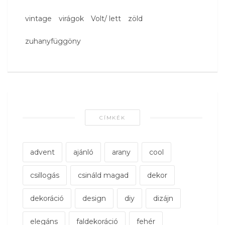
vintage
virágok
Volt/ lett
zöld
zuhanyfüggöny
CÍMKÉK
advent
ajánló
arany
cool
csillogás
csináld magad
dekor
dekoráció
design
diy
dizájn
elegáns
faldekoráció
fehér