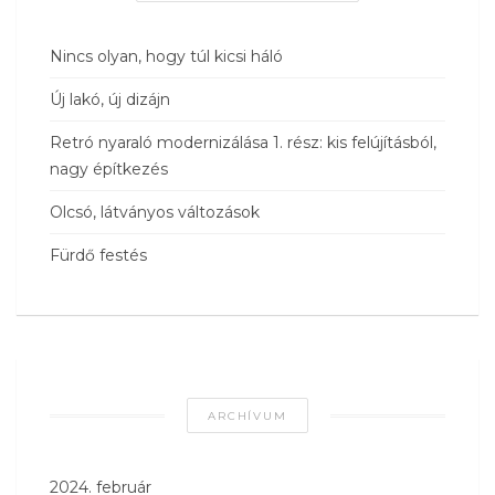
Nincs olyan, hogy túl kicsi háló
Új lakó, új dizájn
Retró nyaraló modernizálása 1. rész: kis felújításból,
nagy építkezés
Olcsó, látványos változások
Fürdő festés
ARCHÍVUM
2024. február