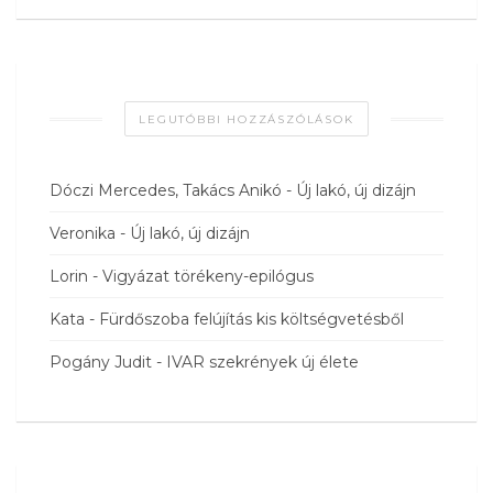
LEGUTÓBBI HOZZÁSZÓLÁSOK
Dóczi Mercedes, Takács Anikó
-
Új lakó, új dizájn
Veronika
-
Új lakó, új dizájn
Lorin
-
Vigyázat törékeny-epilógus
Kata
-
Fürdőszoba felújítás kis költségvetésből
Pogány Judit
-
IVAR szekrények új élete