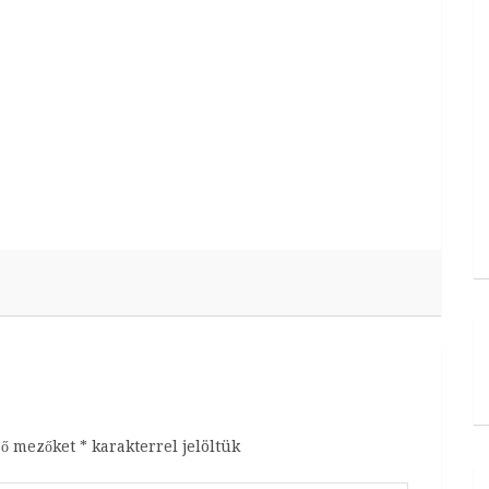
ző mezőket
*
karakterrel jelöltük