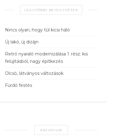
LEGUTÓBBI BEJEGYZÉSEK
Nincs olyan, hogy túl kicsi háló
Új lakó, új dizájn
Retró nyaraló modernizálása 1. rész: kis
felújításból, nagy építkezés
Olcsó, látványos változások
Fürdő festés
ARCHÍVUM