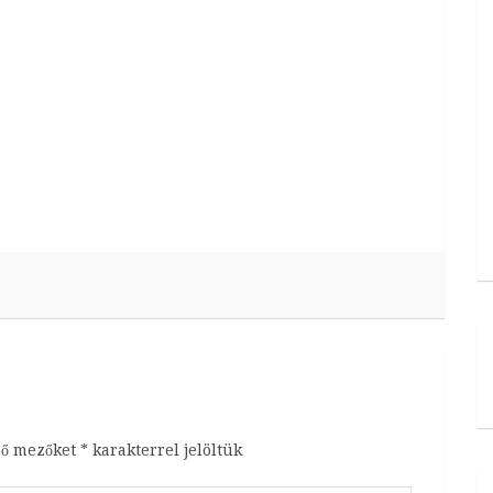
ző mezőket
*
karakterrel jelöltük