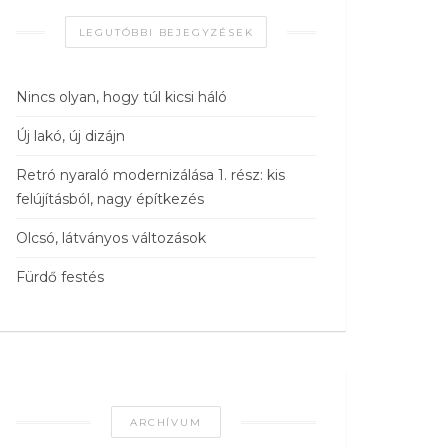
LEGUTÓBBI BEJEGYZÉSEK
Nincs olyan, hogy túl kicsi háló
Új lakó, új dizájn
Retró nyaraló modernizálása 1. rész: kis
felújításból, nagy építkezés
Olcsó, látványos változások
Fürdő festés
ARCHÍVUM