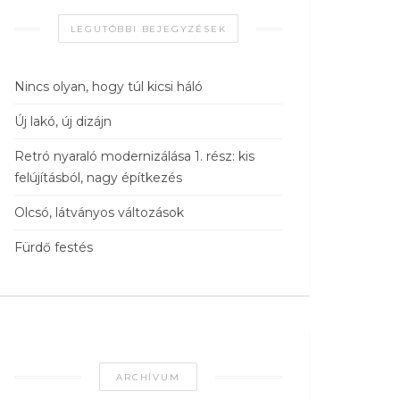
LEGUTÓBBI BEJEGYZÉSEK
Nincs olyan, hogy túl kicsi háló
Új lakó, új dizájn
Retró nyaraló modernizálása 1. rész: kis
felújításból, nagy építkezés
Olcsó, látványos változások
Fürdő festés
ARCHÍVUM