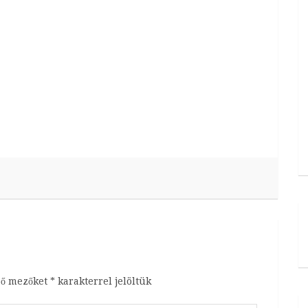
ző mezőket
*
karakterrel jelöltük