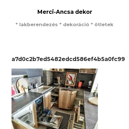
Merci-Ancsa dekor
* lakberendezés * dekoráció * ötletek
a7d0c2b7ed5482edcd586ef4b5a0fc99