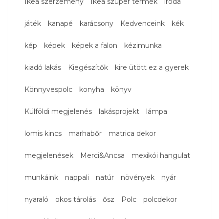
Ikea szerzemény
Ikea szuper termék
iroda
játék
kanapé
karácsony
Kedvenceink
kék
kép
képek
képek a falon
kézimunka
kiadó lakás
Kiegészítők
kire ütött ez a gyerek
Könnyvespolc
konyha
könyv
Külföldi megjelenés
lakásprojekt
lámpa
lomis kincs
marhabőr
matrica dekor
megjelenések
Merci&Ancsa
mexikói hangulat
munkáink
nappali
natúr
növények
nyár
nyaraló
okos tárolás
ősz
Polc
polcdekor