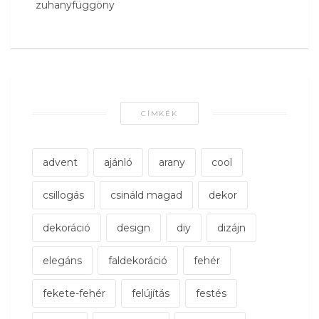
zuhanyfüggöny
CÍMKÉK
advent
ajánló
arany
cool
csillogás
csináld magad
dekor
dekoráció
design
diy
dizájn
elegáns
faldekoráció
fehér
fekete-fehér
felújítás
festés