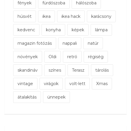
fények
fürdőszoba
hálószoba
húsvét
ikea
ikea hack
karácsony
kedvenc
konyha
képek
lámpa
magazin fotózás
nappali
natúr
növények
Oldi
retró
régiség
skandináv
színes
Terasz
tárolás
vintage
virágok
volt-lett
Xmas
átalakítás
ünnepek