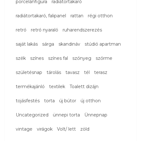
porcelánfigura
radiátortakaró
radiátortakaró, falipanel
rattan
régi otthon
retró
retró nyaraló
ruharendszerezés
saját lakás
sárga
skandináv
stúdió apartman
szék
színes
színes fal
szőnyeg
szőrme
születésnap
tárolás
tavasz
tél
terasz
termékajánló
textilek
Toalett dizájn
tojásfestés
torta
új bútor
új otthon
Uncategorized
ünnepi torta
Ünnepnap
vintage
virágok
Volt/ lett
zöld