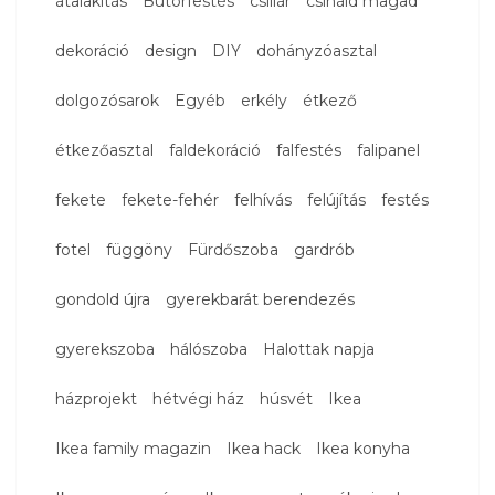
átalakítás
Bútorfestés
csillár
csináld magad
dekoráció
design
DIY
dohányzóasztal
dolgozósarok
Egyéb
erkély
étkező
étkezőasztal
faldekoráció
falfestés
falipanel
fekete
fekete-fehér
felhívás
felújítás
festés
fotel
függöny
Fürdőszoba
gardrób
gondold újra
gyerekbarát berendezés
gyerekszoba
hálószoba
Halottak napja
házprojekt
hétvégi ház
húsvét
Ikea
Ikea family magazin
Ikea hack
Ikea konyha