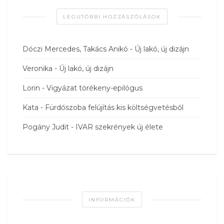
LEGUTÓBBI HOZZÁSZÓLÁSOK
Dóczi Mercedes, Takács Anikó
-
Új lakó, új dizájn
Veronika
-
Új lakó, új dizájn
Lorin
-
Vigyázat törékeny-epilógus
Kata
-
Fürdőszoba felújítás kis költségvetésből
Pogány Judit
-
IVAR szekrények új élete
INFORMÁCIÓK