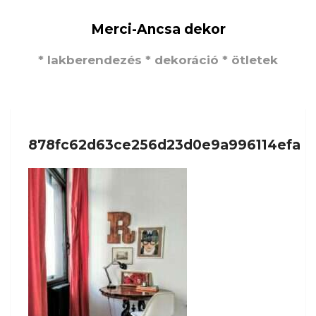
Merci-Ancsa dekor
* lakberendezés * dekoráció * ötletek
878fc62d63ce256d23d0e9a996114efa