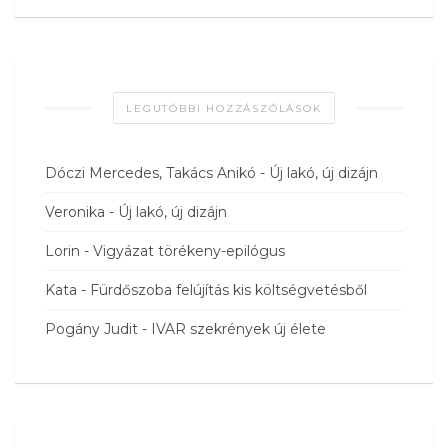
LEGUTÓBBI HOZZÁSZÓLÁSOK
Dóczi Mercedes, Takács Anikó
-
Új lakó, új dizájn
Veronika
-
Új lakó, új dizájn
Lorin
-
Vigyázat törékeny-epilógus
Kata
-
Fürdőszoba felújítás kis költségvetésből
Pogány Judit
-
IVAR szekrények új élete