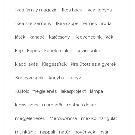
Ikea family magazin
Ikea hack
Ikea konyha
Ikea szerzemény
Ikea szuper termék
iroda
játék
kanapé
karácsony
Kedvenceink
kék
kép
képek
képek a falon
kézimunka
kiadó lakás
Kiegészítők
kire ütött ez a gyerek
Könnyvespolc
konyha
könyv
Külföldi megjelenés
lakásprojekt
lámpa
lomis kincs
marhabőr
matrica dekor
megjelenések
Merci&Ancsa
mexikói hangulat
munkáink
nappali
natúr
növények
nyár