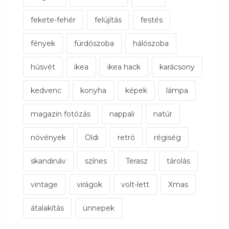
fekete-fehér
felújítás
festés
fények
fürdőszoba
hálószoba
húsvét
ikea
ikea hack
karácsony
kedvenc
konyha
képek
lámpa
magazin fotózás
nappali
natúr
növények
Oldi
retró
régiség
skandináv
színes
Terasz
tárolás
vintage
virágok
volt-lett
Xmas
átalakítás
ünnepek