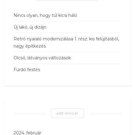
Nincs olyan, hogy túl kicsi háló
Új lakó, új dizájn
Retró nyaraló modernizálása 1. rész: kis felújításból,
nagy építkezés
Olcsó, látványos változások
Fürdő festés
ARCHÍVUM
2024. február