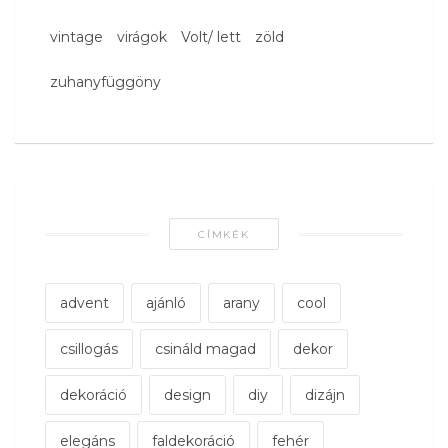
vintage
virágok
Volt/ lett
zöld
zuhanyfüggöny
CÍMKÉK
advent
ajánló
arany
cool
csillogás
csináld magad
dekor
dekoráció
design
diy
dizájn
elegáns
faldekoráció
fehér