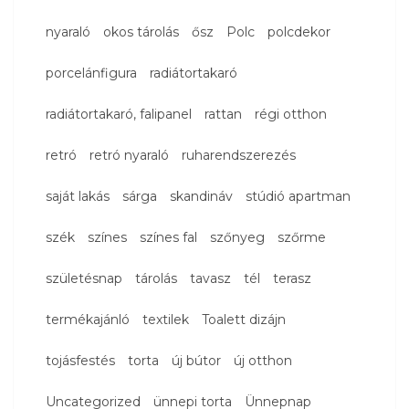
nyaraló
okos tárolás
ősz
Polc
polcdekor
porcelánfigura
radiátortakaró
radiátortakaró, falipanel
rattan
régi otthon
retró
retró nyaraló
ruharendszerezés
saját lakás
sárga
skandináv
stúdió apartman
szék
színes
színes fal
szőnyeg
szőrme
születésnap
tárolás
tavasz
tél
terasz
termékajánló
textilek
Toalett dizájn
tojásfestés
torta
új bútor
új otthon
Uncategorized
ünnepi torta
Ünnepnap