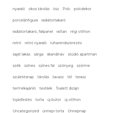
nyaraló
okos tárolás
ősz
Polc
polcdekor
porcelánfigura
radiátortakaró
radiátortakaró, falipanel
rattan
régi otthon
retró
retró nyaraló
ruharendszerezés
saját lakás
sárga
skandináv
stúdió apartman
szék
színes
színes fal
szőnyeg
szőrme
születésnap
tárolás
tavasz
tél
terasz
termékajánló
textilek
Toalett dizájn
tojásfestés
torta
új bútor
új otthon
Uncategorized
ünnepi torta
Ünnepnap