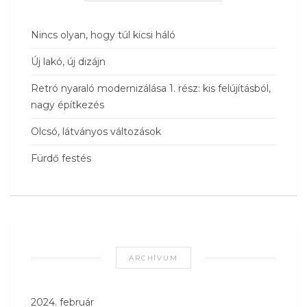
Nincs olyan, hogy túl kicsi háló
Új lakó, új dizájn
Retró nyaraló modernizálása 1. rész: kis felújításból,
nagy építkezés
Olcsó, látványos változások
Fürdő festés
ARCHÍVUM
2024. február