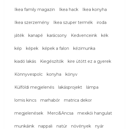
Ikea family magazin
Ikea hack
Ikea konyha
Ikea szerzemény
Ikea szuper termék
iroda
játék
kanapé
karácsony
Kedvenceink
kék
kép
képek
képek a falon
kézimunka
kiadó lakás
Kiegészítők
kire ütött ez a gyerek
Könnyvespolc
konyha
könyv
Külföldi megjelenés
lakásprojekt
lámpa
lomis kincs
marhabőr
matrica dekor
megjelenések
Merci&Ancsa
mexikói hangulat
munkáink
nappali
natúr
növények
nyár