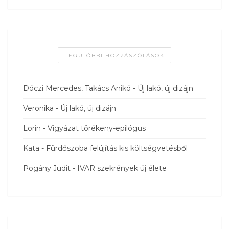
LEGUTÓBBI HOZZÁSZÓLÁSOK
Dóczi Mercedes, Takács Anikó
-
Új lakó, új dizájn
Veronika
-
Új lakó, új dizájn
Lorin
-
Vigyázat törékeny-epilógus
Kata
-
Fürdőszoba felújítás kis költségvetésből
Pogány Judit
-
IVAR szekrények új élete