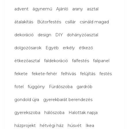
advent
ágynemű
Ajánló
arany
asztal
átalakítás
Bútorfestés
csillár
csináld magad
dekoráció
design
DIY
dohányzóasztal
dolgozósarok
Egyéb
erkély
étkező
étkezőasztal
faldekoráció
falfestés
falipanel
fekete
fekete-fehér
felhívás
felújítás
festés
fotel
függöny
Fürdőszoba
gardrób
gondold újra
gyerekbarát berendezés
gyerekszoba
hálószoba
Halottak napja
házprojekt
hétvégi ház
húsvét
Ikea