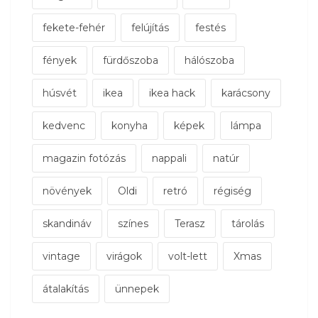
fekete-fehér
felújítás
festés
fények
fürdőszoba
hálószoba
húsvét
ikea
ikea hack
karácsony
kedvenc
konyha
képek
lámpa
magazin fotózás
nappali
natúr
növények
Oldi
retró
régiség
skandináv
színes
Terasz
tárolás
vintage
virágok
volt-lett
Xmas
átalakítás
ünnepek