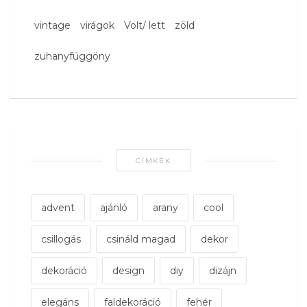
vintage
virágok
Volt/ lett
zöld
zuhanyfüggöny
CÍMKÉK
advent
ajánló
arany
cool
csillogás
csináld magad
dekor
dekoráció
design
diy
dizájn
elegáns
faldekoráció
fehér