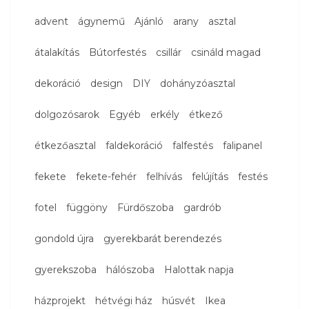
advent
ágynemű
Ajánló
arany
asztal
átalakítás
Bútorfestés
csillár
csináld magad
dekoráció
design
DIY
dohányzóasztal
dolgozósarok
Egyéb
erkély
étkező
étkezőasztal
faldekoráció
falfestés
falipanel
fekete
fekete-fehér
felhívás
felújítás
festés
fotel
függöny
Fürdőszoba
gardrób
gondold újra
gyerekbarát berendezés
gyerekszoba
hálószoba
Halottak napja
házprojekt
hétvégi ház
húsvét
Ikea