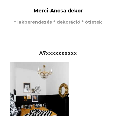
Merci-Ancsa dekor
* lakberendezés * dekoráció * ötletek
A7xxxxxxxxxx