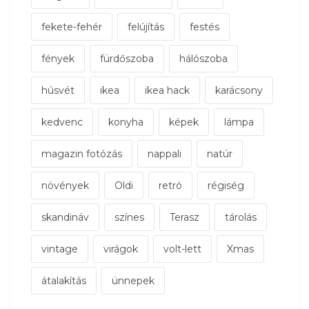
fekete-fehér
felújítás
festés
fények
fürdőszoba
hálószoba
húsvét
ikea
ikea hack
karácsony
kedvenc
konyha
képek
lámpa
magazin fotózás
nappali
natúr
növények
Oldi
retró
régiség
skandináv
színes
Terasz
tárolás
vintage
virágok
volt-lett
Xmas
átalakítás
ünnepek