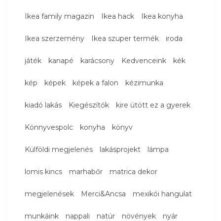
Ikea family magazin
Ikea hack
Ikea konyha
Ikea szerzemény
Ikea szuper termék
iroda
játék
kanapé
karácsony
Kedvenceink
kék
kép
képek
képek a falon
kézimunka
kiadó lakás
Kiegészítők
kire ütött ez a gyerek
Könnyvespolc
konyha
könyv
Külföldi megjelenés
lakásprojekt
lámpa
lomis kincs
marhabőr
matrica dekor
megjelenések
Merci&Ancsa
mexikói hangulat
munkáink
nappali
natúr
növények
nyár