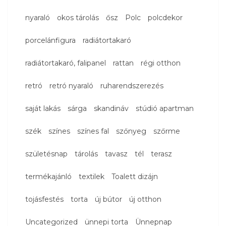
nyaraló
okos tárolás
ősz
Polc
polcdekor
porcelánfigura
radiátortakaró
radiátortakaró, falipanel
rattan
régi otthon
retró
retró nyaraló
ruharendszerezés
saját lakás
sárga
skandináv
stúdió apartman
szék
színes
színes fal
szőnyeg
szőrme
születésnap
tárolás
tavasz
tél
terasz
termékajánló
textilek
Toalett dizájn
tojásfestés
torta
új bútor
új otthon
Uncategorized
ünnepi torta
Ünnepnap