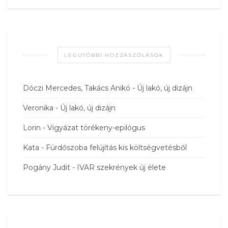
LEGUTÓBBI HOZZÁSZÓLÁSOK
Dóczi Mercedes, Takács Anikó
-
Új lakó, új dizájn
Veronika
-
Új lakó, új dizájn
Lorin
-
Vigyázat törékeny-epilógus
Kata
-
Fürdőszoba felújítás kis költségvetésből
Pogány Judit
-
IVAR szekrények új élete