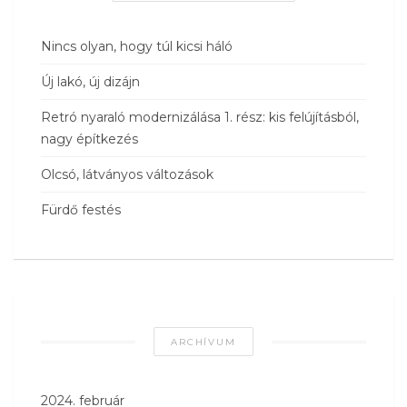
Nincs olyan, hogy túl kicsi háló
Új lakó, új dizájn
Retró nyaraló modernizálása 1. rész: kis felújításból,
nagy építkezés
Olcsó, látványos változások
Fürdő festés
ARCHÍVUM
2024. február