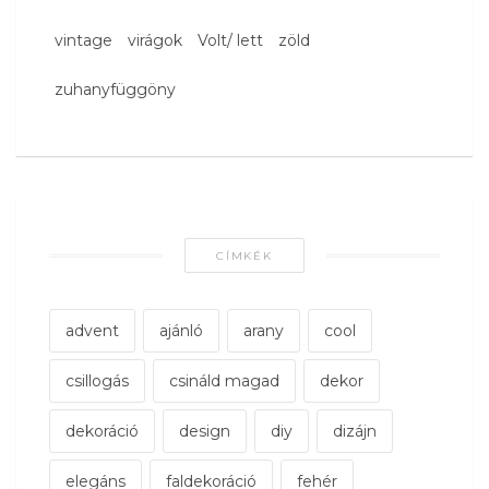
vintage
virágok
Volt/ lett
zöld
zuhanyfüggöny
CÍMKÉK
advent
ajánló
arany
cool
csillogás
csináld magad
dekor
dekoráció
design
diy
dizájn
elegáns
faldekoráció
fehér