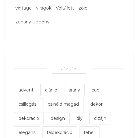
vintage
virágok
Volt/ lett
zöld
zuhanyfüggöny
CÍMKÉK
advent
ajánló
arany
cool
csillogás
csináld magad
dekor
dekoráció
design
diy
dizájn
elegáns
faldekoráció
fehér