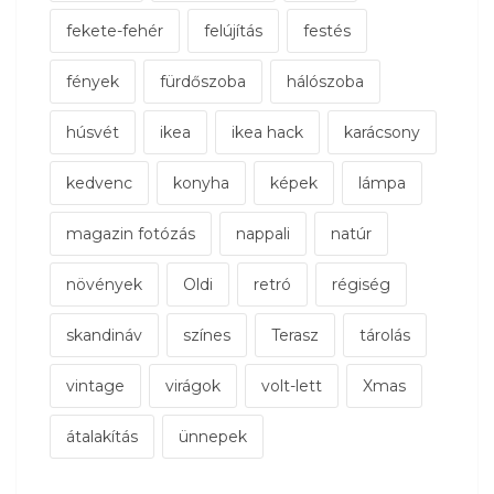
fekete-fehér
felújítás
festés
fények
fürdőszoba
hálószoba
húsvét
ikea
ikea hack
karácsony
kedvenc
konyha
képek
lámpa
magazin fotózás
nappali
natúr
növények
Oldi
retró
régiség
skandináv
színes
Terasz
tárolás
vintage
virágok
volt-lett
Xmas
átalakítás
ünnepek