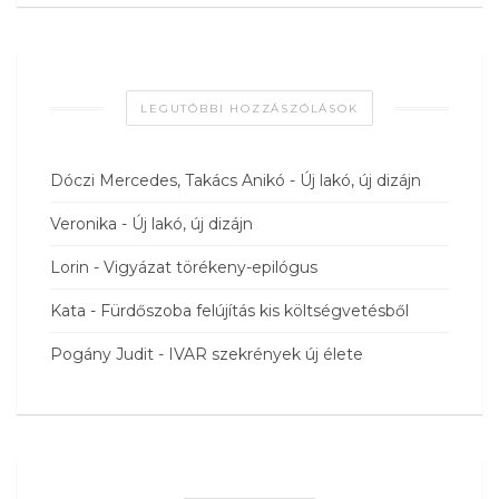
LEGUTÓBBI HOZZÁSZÓLÁSOK
Dóczi Mercedes, Takács Anikó
-
Új lakó, új dizájn
Veronika
-
Új lakó, új dizájn
Lorin
-
Vigyázat törékeny-epilógus
Kata
-
Fürdőszoba felújítás kis költségvetésből
Pogány Judit
-
IVAR szekrények új élete