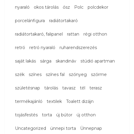
nyaraló
okos tárolás
ősz
Polc
polcdekor
porcelánfigura
radiátortakaró
radiátortakaró, falipanel
rattan
régi otthon
retró
retró nyaraló
ruharendszerezés
saját lakás
sárga
skandináv
stúdió apartman
szék
színes
színes fal
szőnyeg
szőrme
születésnap
tárolás
tavasz
tél
terasz
termékajánló
textilek
Toalett dizájn
tojásfestés
torta
új bútor
új otthon
Uncategorized
ünnepi torta
Ünnepnap