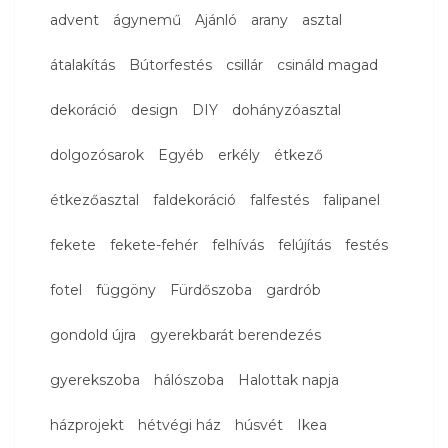
advent
ágynemű
Ajánló
arany
asztal
átalakítás
Bútorfestés
csillár
csináld magad
dekoráció
design
DIY
dohányzóasztal
dolgozósarok
Egyéb
erkély
étkező
étkezőasztal
faldekoráció
falfestés
falipanel
fekete
fekete-fehér
felhívás
felújítás
festés
fotel
függöny
Fürdőszoba
gardrób
gondold újra
gyerekbarát berendezés
gyerekszoba
hálószoba
Halottak napja
házprojekt
hétvégi ház
húsvét
Ikea