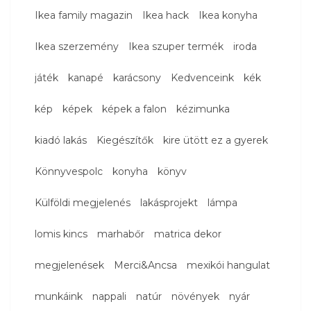
Ikea family magazin
Ikea hack
Ikea konyha
Ikea szerzemény
Ikea szuper termék
iroda
játék
kanapé
karácsony
Kedvenceink
kék
kép
képek
képek a falon
kézimunka
kiadó lakás
Kiegészítők
kire ütött ez a gyerek
Könnyvespolc
konyha
könyv
Külföldi megjelenés
lakásprojekt
lámpa
lomis kincs
marhabőr
matrica dekor
megjelenések
Merci&Ancsa
mexikói hangulat
munkáink
nappali
natúr
növények
nyár