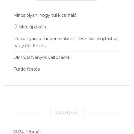
Nincs olyan, hogy túl kicsi háló
Új lakó, új dizájn
Retró nyaraló modernizálása 1. rész: kis felújításból,
nagy építkezés
Olcsó, látványos változások
Fürdő festés
ARCHÍVUM
2024. február