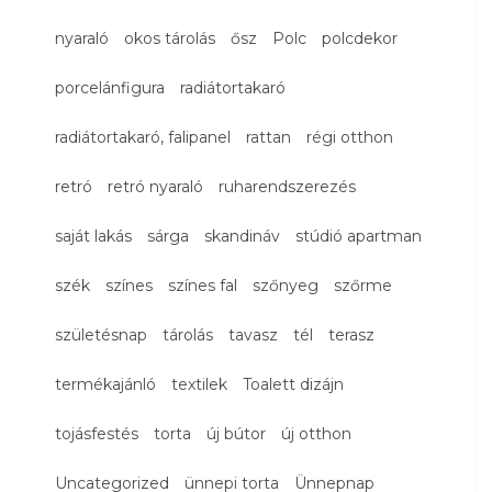
nyaraló
okos tárolás
ősz
Polc
polcdekor
porcelánfigura
radiátortakaró
radiátortakaró, falipanel
rattan
régi otthon
retró
retró nyaraló
ruharendszerezés
saját lakás
sárga
skandináv
stúdió apartman
szék
színes
színes fal
szőnyeg
szőrme
születésnap
tárolás
tavasz
tél
terasz
termékajánló
textilek
Toalett dizájn
tojásfestés
torta
új bútor
új otthon
Uncategorized
ünnepi torta
Ünnepnap