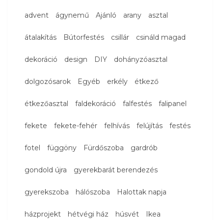
advent
ágynemű
Ajánló
arany
asztal
átalakítás
Bútorfestés
csillár
csináld magad
dekoráció
design
DIY
dohányzóasztal
dolgozósarok
Egyéb
erkély
étkező
étkezőasztal
faldekoráció
falfestés
falipanel
fekete
fekete-fehér
felhívás
felújítás
festés
fotel
függöny
Fürdőszoba
gardrób
gondold újra
gyerekbarát berendezés
gyerekszoba
hálószoba
Halottak napja
házprojekt
hétvégi ház
húsvét
Ikea