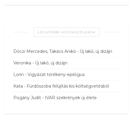
LEGUTÓBBI HOZZÁSZÓLÁSOK
Dóczi Mercedes, Takács Anikó
-
Új lakó, új dizájn
Veronika
-
Új lakó, új dizájn
Lorin
-
Vigyázat törékeny-epilógus
Kata
-
Fürdőszoba felújítás kis költségvetésből
Pogány Judit
-
IVAR szekrények új élete