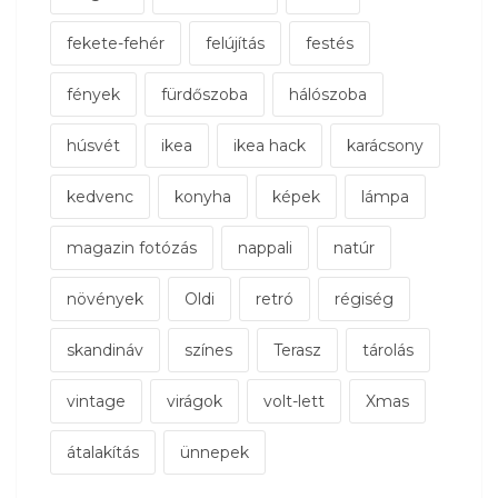
fekete-fehér
felújítás
festés
fények
fürdőszoba
hálószoba
húsvét
ikea
ikea hack
karácsony
kedvenc
konyha
képek
lámpa
magazin fotózás
nappali
natúr
növények
Oldi
retró
régiség
skandináv
színes
Terasz
tárolás
vintage
virágok
volt-lett
Xmas
átalakítás
ünnepek