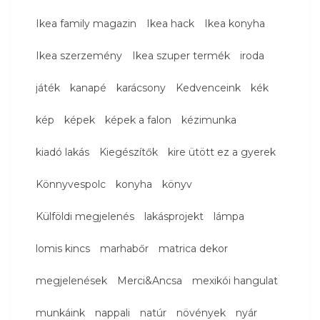
Ikea family magazin
Ikea hack
Ikea konyha
Ikea szerzemény
Ikea szuper termék
iroda
játék
kanapé
karácsony
Kedvenceink
kék
kép
képek
képek a falon
kézimunka
kiadó lakás
Kiegészítők
kire ütött ez a gyerek
Könnyvespolc
konyha
könyv
Külföldi megjelenés
lakásprojekt
lámpa
lomis kincs
marhabőr
matrica dekor
megjelenések
Merci&Ancsa
mexikói hangulat
munkáink
nappali
natúr
növények
nyár