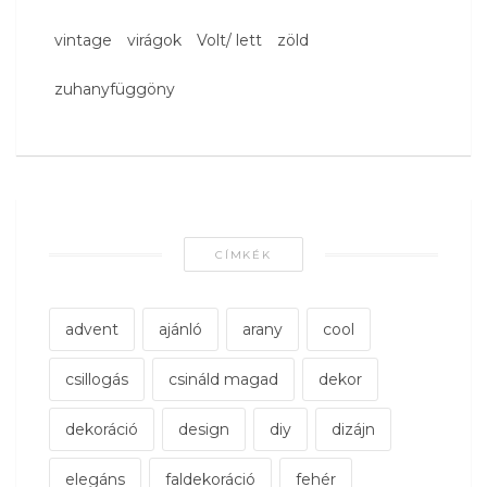
vintage
virágok
Volt/ lett
zöld
zuhanyfüggöny
CÍMKÉK
advent
ajánló
arany
cool
csillogás
csináld magad
dekor
dekoráció
design
diy
dizájn
elegáns
faldekoráció
fehér