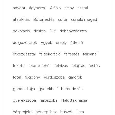
advent
ágynemű
Ajánló
arany
asztal
átalakítás
Bútorfestés
csillár
csináld magad
dekoráció
design
DIY
dohányzóasztal
dolgozósarok
Egyéb
erkély
étkező
étkezőasztal
faldekoráció
falfestés
falipanel
fekete
fekete-fehér
felhívás
felújítás
festés
fotel
függöny
Fürdőszoba
gardrób
gondold újra
gyerekbarát berendezés
gyerekszoba
hálószoba
Halottak napja
házprojekt
hétvégi ház
húsvét
Ikea