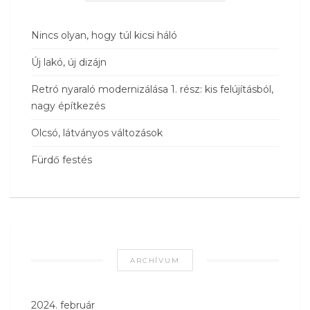
Nincs olyan, hogy túl kicsi háló
Új lakó, új dizájn
Retró nyaraló modernizálása 1. rész: kis felújításból,
nagy építkezés
Olcsó, látványos változások
Fürdő festés
ARCHÍVUM
2024. február