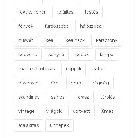
fekete-fehér
felújítás
festés
fények
fürdőszoba
hálószoba
húsvét
ikea
ikea hack
karácsony
kedvenc
konyha
képek
lámpa
magazin fotózás
nappali
natúr
növények
Oldi
retró
régiség
skandináv
színes
Terasz
tárolás
vintage
virágok
volt-lett
Xmas
átalakítás
ünnepek