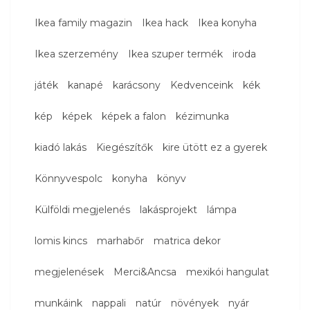
Ikea family magazin
Ikea hack
Ikea konyha
Ikea szerzemény
Ikea szuper termék
iroda
játék
kanapé
karácsony
Kedvenceink
kék
kép
képek
képek a falon
kézimunka
kiadó lakás
Kiegészítők
kire ütött ez a gyerek
Könnyvespolc
konyha
könyv
Külföldi megjelenés
lakásprojekt
lámpa
lomis kincs
marhabőr
matrica dekor
megjelenések
Merci&Ancsa
mexikói hangulat
munkáink
nappali
natúr
növények
nyár