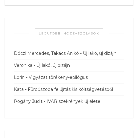
LEGUTÓBBI HOZZÁSZÓLÁSOK
Dóczi Mercedes, Takács Anikó
-
Új lakó, új dizájn
Veronika
-
Új lakó, új dizájn
Lorin
-
Vigyázat törékeny-epilógus
Kata
-
Fürdőszoba felújítás kis költségvetésből
Pogány Judit
-
IVAR szekrények új élete