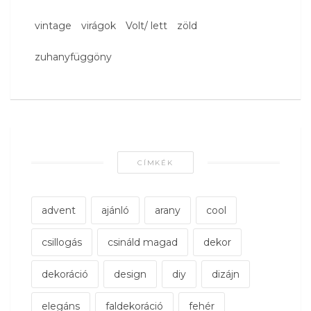
vintage
virágok
Volt/ lett
zöld
zuhanyfüggöny
CÍMKÉK
advent
ajánló
arany
cool
csillogás
csináld magad
dekor
dekoráció
design
diy
dizájn
elegáns
faldekoráció
fehér