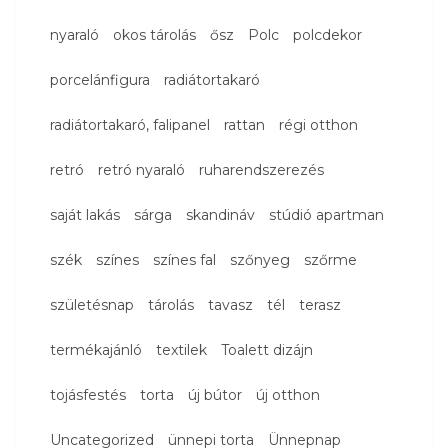
nyaraló
okos tárolás
ősz
Polc
polcdekor
porcelánfigura
radiátortakaró
radiátortakaró, falipanel
rattan
régi otthon
retró
retró nyaraló
ruharendszerezés
saját lakás
sárga
skandináv
stúdió apartman
szék
színes
színes fal
szőnyeg
szőrme
születésnap
tárolás
tavasz
tél
terasz
termékajánló
textilek
Toalett dizájn
tojásfestés
torta
új bútor
új otthon
Uncategorized
ünnepi torta
Ünnepnap