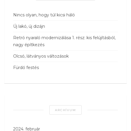
Nincs olyan, hogy túl kicsi háló
Új lakó, új dizájn
Retró nyaraló modernizálása 1. rész: kis felújításból,
nagy építkezés
Olcsó, látványos változások
Fürdő festés
ARCHÍVUM
2024. február