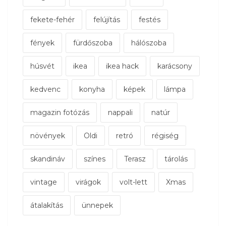
fekete-fehér
felújítás
festés
fények
fürdőszoba
hálószoba
húsvét
ikea
ikea hack
karácsony
kedvenc
konyha
képek
lámpa
magazin fotózás
nappali
natúr
növények
Oldi
retró
régiség
skandináv
színes
Terasz
tárolás
vintage
virágok
volt-lett
Xmas
átalakítás
ünnepek