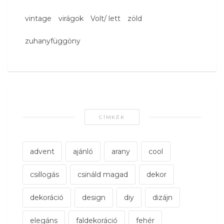
vintage
virágok
Volt/ lett
zöld
zuhanyfüggöny
CÍMKÉK
advent
ajánló
arany
cool
csillogás
csináld magad
dekor
dekoráció
design
diy
dizájn
elegáns
faldekoráció
fehér