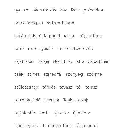
nyaraló
okos tárolás
ősz
Polc
polcdekor
porcelánfigura
radiátortakaró
radiátortakaró, falipanel
rattan
régi otthon
retró
retró nyaraló
ruharendszerezés
saját lakás
sárga
skandináv
stúdió apartman
szék
színes
színes fal
szőnyeg
szőrme
születésnap
tárolás
tavasz
tél
terasz
termékajánló
textilek
Toalett dizájn
tojásfestés
torta
új bútor
új otthon
Uncategorized
ünnepi torta
Ünnepnap