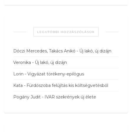
LEGUTÓBBI HOZZÁSZÓLÁSOK
Dóczi Mercedes, Takács Anikó
-
Új lakó, új dizájn
Veronika
-
Új lakó, új dizájn
Lorin
-
Vigyázat törékeny-epilógus
Kata
-
Fürdőszoba felújítás kis költségvetésből
Pogány Judit
-
IVAR szekrények új élete