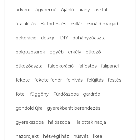
advent
ágynemű
Ajánló
arany
asztal
átalakítás
Bútorfestés
csillár
csináld magad
dekoráció
design
DIY
dohányzóasztal
dolgozósarok
Egyéb
erkély
étkező
étkezőasztal
faldekoráció
falfestés
falipanel
fekete
fekete-fehér
felhívás
felújítás
festés
fotel
függöny
Fürdőszoba
gardrób
gondold újra
gyerekbarát berendezés
gyerekszoba
hálószoba
Halottak napja
házprojekt
hétvégi ház
húsvét
Ikea