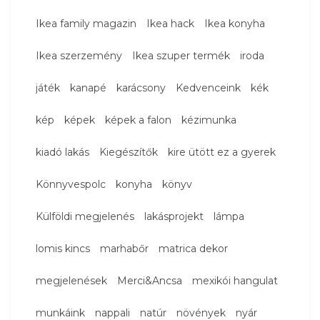
Ikea family magazin
Ikea hack
Ikea konyha
Ikea szerzemény
Ikea szuper termék
iroda
játék
kanapé
karácsony
Kedvenceink
kék
kép
képek
képek a falon
kézimunka
kiadó lakás
Kiegészítők
kire ütött ez a gyerek
Könnyvespolc
konyha
könyv
Külföldi megjelenés
lakásprojekt
lámpa
lomis kincs
marhabőr
matrica dekor
megjelenések
Merci&Ancsa
mexikói hangulat
munkáink
nappali
natúr
növények
nyár