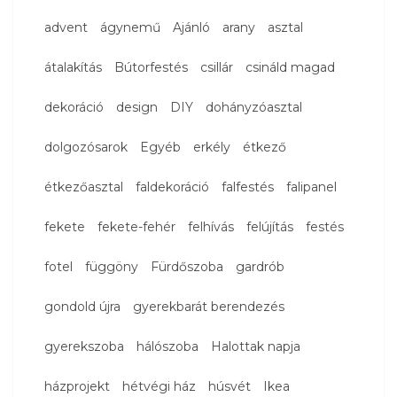
advent
ágynemű
Ajánló
arany
asztal
átalakítás
Bútorfestés
csillár
csináld magad
dekoráció
design
DIY
dohányzóasztal
dolgozósarok
Egyéb
erkély
étkező
étkezőasztal
faldekoráció
falfestés
falipanel
fekete
fekete-fehér
felhívás
felújítás
festés
fotel
függöny
Fürdőszoba
gardrób
gondold újra
gyerekbarát berendezés
gyerekszoba
hálószoba
Halottak napja
házprojekt
hétvégi ház
húsvét
Ikea