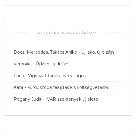
LEGUTÓBBI HOZZÁSZÓLÁSOK
Dóczi Mercedes, Takács Anikó
-
Új lakó, új dizájn
Veronika
-
Új lakó, új dizájn
Lorin
-
Vigyázat törékeny-epilógus
Kata
-
Fürdőszoba felújítás kis költségvetésből
Pogány Judit
-
IVAR szekrények új élete