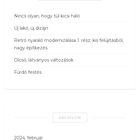
Nincs olyan, hogy túl kicsi háló
Új lakó, új dizájn
Retró nyaraló modernizálása 1. rész: kis felújításból,
nagy építkezés
Olcsó, látványos változások
Fürdő festés
ARCHÍVUM
2024. február