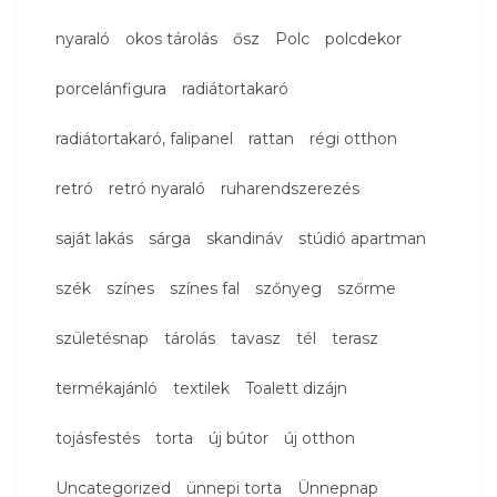
nyaraló
okos tárolás
ősz
Polc
polcdekor
porcelánfigura
radiátortakaró
radiátortakaró, falipanel
rattan
régi otthon
retró
retró nyaraló
ruharendszerezés
saját lakás
sárga
skandináv
stúdió apartman
szék
színes
színes fal
szőnyeg
szőrme
születésnap
tárolás
tavasz
tél
terasz
termékajánló
textilek
Toalett dizájn
tojásfestés
torta
új bútor
új otthon
Uncategorized
ünnepi torta
Ünnepnap