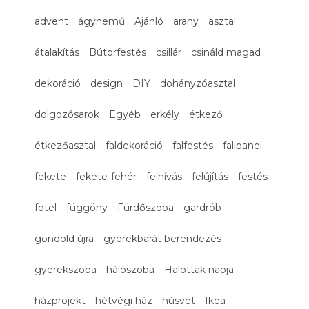
advent
ágynemű
Ajánló
arany
asztal
átalakítás
Bútorfestés
csillár
csináld magad
dekoráció
design
DIY
dohányzóasztal
dolgozósarok
Egyéb
erkély
étkező
étkezőasztal
faldekoráció
falfestés
falipanel
fekete
fekete-fehér
felhívás
felújítás
festés
fotel
függöny
Fürdőszoba
gardrób
gondold újra
gyerekbarát berendezés
gyerekszoba
hálószoba
Halottak napja
házprojekt
hétvégi ház
húsvét
Ikea