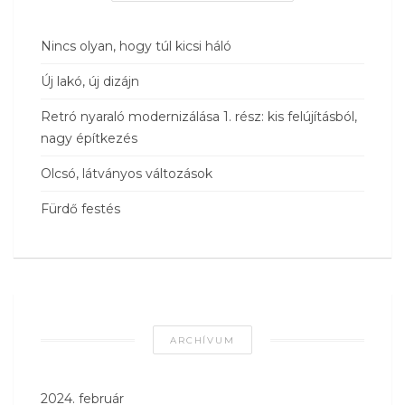
Nincs olyan, hogy túl kicsi háló
Új lakó, új dizájn
Retró nyaraló modernizálása 1. rész: kis felújításból,
nagy építkezés
Olcsó, látványos változások
Fürdő festés
ARCHÍVUM
2024. február