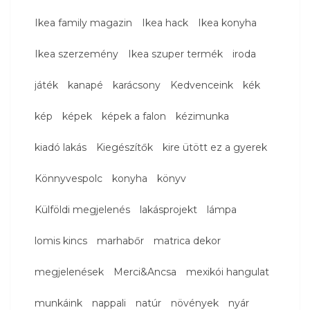
Ikea family magazin
Ikea hack
Ikea konyha
Ikea szerzemény
Ikea szuper termék
iroda
játék
kanapé
karácsony
Kedvenceink
kék
kép
képek
képek a falon
kézimunka
kiadó lakás
Kiegészítők
kire ütött ez a gyerek
Könnyvespolc
konyha
könyv
Külföldi megjelenés
lakásprojekt
lámpa
lomis kincs
marhabőr
matrica dekor
megjelenések
Merci&Ancsa
mexikói hangulat
munkáink
nappali
natúr
növények
nyár