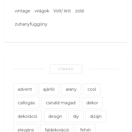
vintage
virágok
Volt/ lett
zöld
zuhanyfüggöny
CÍMKÉK
advent
ajánló
arany
cool
csillogás
csináld magad
dekor
dekoráció
design
diy
dizájn
elegáns
faldekoráció
fehér