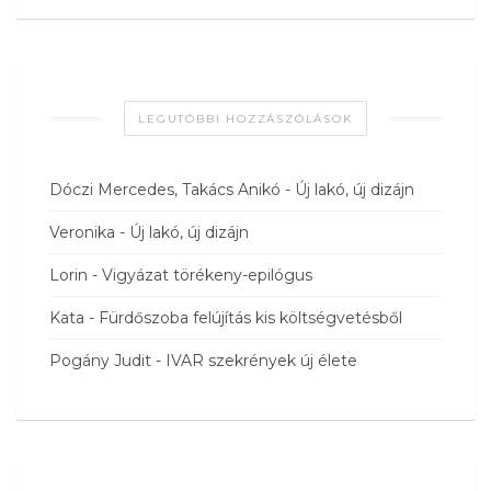
LEGUTÓBBI HOZZÁSZÓLÁSOK
Dóczi Mercedes, Takács Anikó
-
Új lakó, új dizájn
Veronika
-
Új lakó, új dizájn
Lorin
-
Vigyázat törékeny-epilógus
Kata
-
Fürdőszoba felújítás kis költségvetésből
Pogány Judit
-
IVAR szekrények új élete