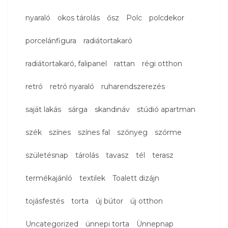
nyaraló
okos tárolás
ősz
Polc
polcdekor
porcelánfigura
radiátortakaró
radiátortakaró, falipanel
rattan
régi otthon
retró
retró nyaraló
ruharendszerezés
saját lakás
sárga
skandináv
stúdió apartman
szék
színes
színes fal
szőnyeg
szőrme
születésnap
tárolás
tavasz
tél
terasz
termékajánló
textilek
Toalett dizájn
tojásfestés
torta
új bútor
új otthon
Uncategorized
ünnepi torta
Ünnepnap