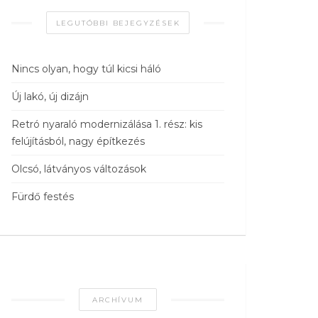
LEGUTÓBBI BEJEGYZÉSEK
Nincs olyan, hogy túl kicsi háló
Új lakó, új dizájn
Retró nyaraló modernizálása 1. rész: kis
felújításból, nagy építkezés
Olcsó, látványos változások
Fürdő festés
ARCHÍVUM