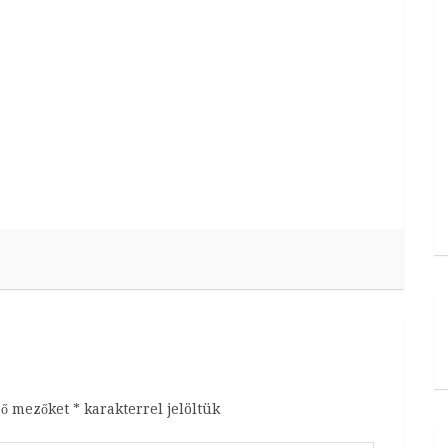
ző mezőket
*
karakterrel jelöltük