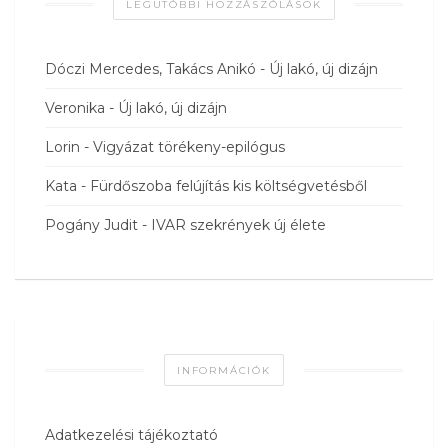
LEGUTÓBBI HOZZÁSZÓLÁSOK
Dóczi Mercedes, Takács Anikó
-
Új lakó, új dizájn
Veronika
-
Új lakó, új dizájn
Lorin
-
Vigyázat törékeny-epilógus
Kata
-
Fürdőszoba felújítás kis költségvetésből
Pogány Judit
-
IVAR szekrények új élete
INFORMÁCIÓK
Adatkezelési tájékoztató