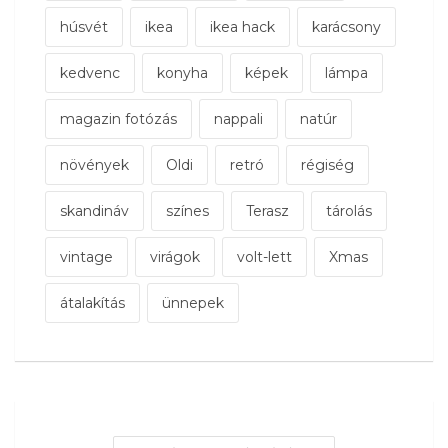
húsvét
ikea
ikea hack
karácsony
kedvenc
konyha
képek
lámpa
magazin fotózás
nappali
natúr
növények
Oldi
retró
régiség
skandináv
színes
Terasz
tárolás
vintage
virágok
volt-lett
Xmas
átalakítás
ünnepek