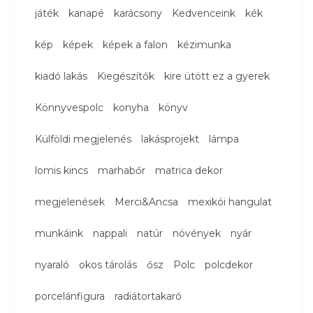
játék
kanapé
karácsony
Kedvenceink
kék
kép
képek
képek a falon
kézimunka
kiadó lakás
Kiegészítők
kire ütött ez a gyerek
Könnyvespolc
konyha
könyv
Külföldi megjelenés
lakásprojekt
lámpa
lomis kincs
marhabőr
matrica dekor
megjelenések
Merci&Ancsa
mexikói hangulat
munkáink
nappali
natúr
növények
nyár
nyaraló
okos tárolás
ősz
Polc
polcdekor
porcelánfigura
radiátortakaró