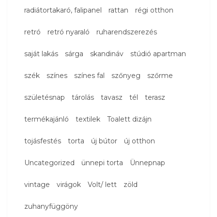
radiátortakaró, falipanel
rattan
régi otthon
retró
retró nyaraló
ruharendszerezés
saját lakás
sárga
skandináv
stúdió apartman
szék
színes
színes fal
szőnyeg
szőrme
születésnap
tárolás
tavasz
tél
terasz
termékajánló
textilek
Toalett dizájn
tojásfestés
torta
új bútor
új otthon
Uncategorized
ünnepi torta
Ünnepnap
vintage
virágok
Volt/ lett
zöld
zuhanyfüggöny