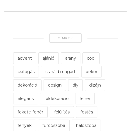
CÍMKÉK
advent
ajánló
arany
cool
csillogás
csináld magad
dekor
dekoráció
design
diy
dizájn
elegáns
faldekoráció
fehér
fekete-fehér
felújítás
festés
fények
fürdőszoba
hálószoba