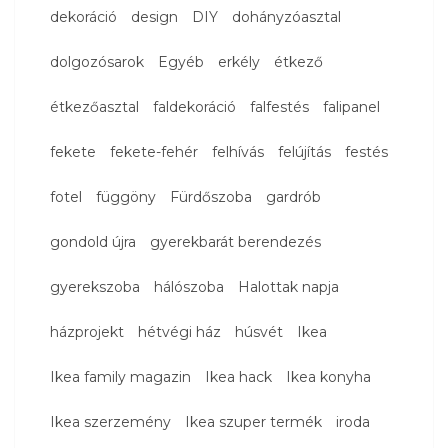
dekoráció
design
DIY
dohányzóasztal
dolgozósarok
Egyéb
erkély
étkező
étkezőasztal
faldekoráció
falfestés
falipanel
fekete
fekete-fehér
felhívás
felújítás
festés
fotel
függöny
Fürdőszoba
gardrób
gondold újra
gyerekbarát berendezés
gyerekszoba
hálószoba
Halottak napja
házprojekt
hétvégi ház
húsvét
Ikea
Ikea family magazin
Ikea hack
Ikea konyha
Ikea szerzemény
Ikea szuper termék
iroda