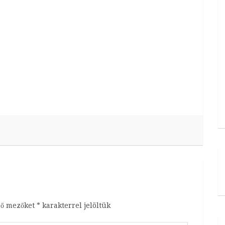
ző mezőket
*
karakterrel jelöltük