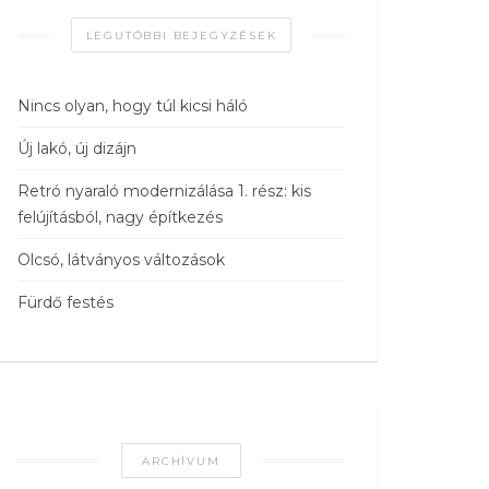
LEGUTÓBBI BEJEGYZÉSEK
Nincs olyan, hogy túl kicsi háló
Új lakó, új dizájn
Retró nyaraló modernizálása 1. rész: kis
felújításból, nagy építkezés
Olcsó, látványos változások
Fürdő festés
ARCHÍVUM