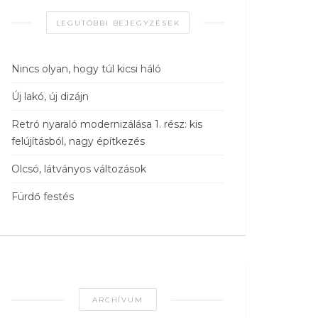
LEGUTÓBBI BEJEGYZÉSEK
Nincs olyan, hogy túl kicsi háló
Új lakó, új dizájn
Retró nyaraló modernizálása 1. rész: kis
felújításból, nagy építkezés
Olcsó, látványos változások
Fürdő festés
ARCHÍVUM