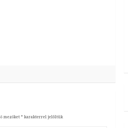
ző mezőket
*
karakterrel jelöltük