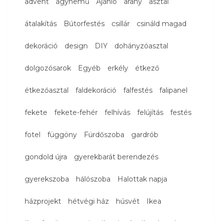
advent
ágynemű
Ajánló
arany
asztal
átalakítás
Bútorfestés
csillár
csináld magad
dekoráció
design
DIY
dohányzóasztal
dolgozósarok
Egyéb
erkély
étkező
étkezőasztal
faldekoráció
falfestés
falipanel
fekete
fekete-fehér
felhívás
felújítás
festés
fotel
függöny
Fürdőszoba
gardrób
gondold újra
gyerekbarát berendezés
gyerekszoba
hálószoba
Halottak napja
házprojekt
hétvégi ház
húsvét
Ikea