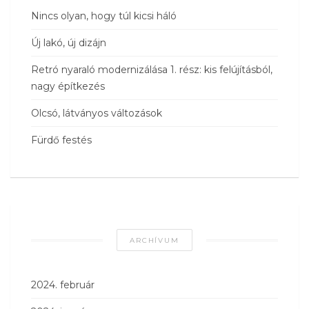
Nincs olyan, hogy túl kicsi háló
Új lakó, új dizájn
Retró nyaraló modernizálása 1. rész: kis felújításból,
nagy építkezés
Olcsó, látványos változások
Fürdő festés
ARCHÍVUM
2024. február