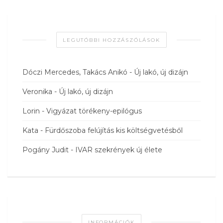
LEGUTÓBBI HOZZÁSZÓLÁSOK
Dóczi Mercedes, Takács Anikó
-
Új lakó, új dizájn
Veronika
-
Új lakó, új dizájn
Lorin
-
Vigyázat törékeny-epilógus
Kata
-
Fürdőszoba felújítás kis költségvetésből
Pogány Judit
-
IVAR szekrények új élete
INFORMÁCIÓK