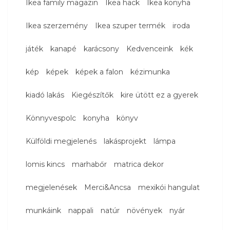
Ikea family magazin
Ikea hack
Ikea konyha
Ikea szerzemény
Ikea szuper termék
iroda
játék
kanapé
karácsony
Kedvenceink
kék
kép
képek
képek a falon
kézimunka
kiadó lakás
Kiegészítők
kire ütött ez a gyerek
Könnyvespolc
konyha
könyv
Külföldi megjelenés
lakásprojekt
lámpa
lomis kincs
marhabőr
matrica dekor
megjelenések
Merci&Ancsa
mexikói hangulat
munkáink
nappali
natúr
növények
nyár