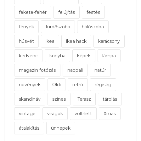
fekete-fehér
felújítás
festés
fények
fürdőszoba
hálószoba
húsvét
ikea
ikea hack
karácsony
kedvenc
konyha
képek
lámpa
magazin fotózás
nappali
natúr
növények
Oldi
retró
régiség
skandináv
színes
Terasz
tárolás
vintage
virágok
volt-lett
Xmas
átalakítás
ünnepek