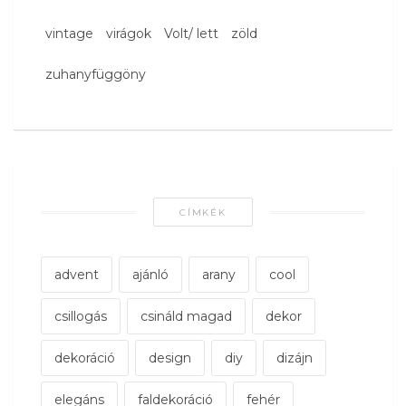
vintage
virágok
Volt/ lett
zöld
zuhanyfüggöny
CÍMKÉK
advent
ajánló
arany
cool
csillogás
csináld magad
dekor
dekoráció
design
diy
dizájn
elegáns
faldekoráció
fehér