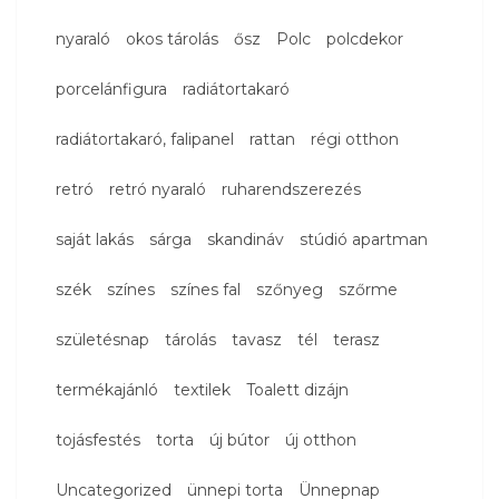
nyaraló
okos tárolás
ősz
Polc
polcdekor
porcelánfigura
radiátortakaró
radiátortakaró, falipanel
rattan
régi otthon
retró
retró nyaraló
ruharendszerezés
saját lakás
sárga
skandináv
stúdió apartman
szék
színes
színes fal
szőnyeg
szőrme
születésnap
tárolás
tavasz
tél
terasz
termékajánló
textilek
Toalett dizájn
tojásfestés
torta
új bútor
új otthon
Uncategorized
ünnepi torta
Ünnepnap