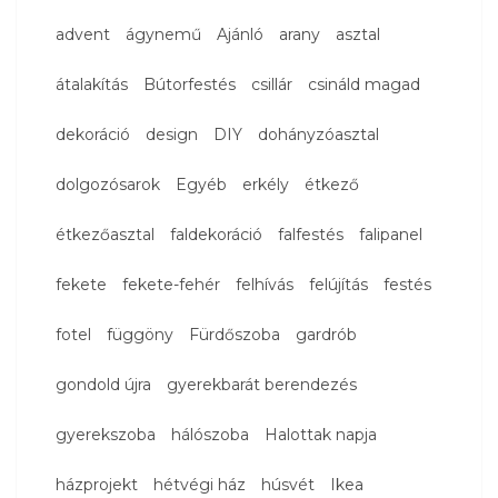
advent
ágynemű
Ajánló
arany
asztal
átalakítás
Bútorfestés
csillár
csináld magad
dekoráció
design
DIY
dohányzóasztal
dolgozósarok
Egyéb
erkély
étkező
étkezőasztal
faldekoráció
falfestés
falipanel
fekete
fekete-fehér
felhívás
felújítás
festés
fotel
függöny
Fürdőszoba
gardrób
gondold újra
gyerekbarát berendezés
gyerekszoba
hálószoba
Halottak napja
házprojekt
hétvégi ház
húsvét
Ikea