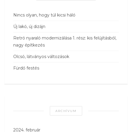
Nincs olyan, hogy túl kicsi háló
Új lakó, új dizájn
Retró nyaraló modernizálása 1. rész: kis felújításból,
nagy építkezés
Olcsó, látványos változások
Fürdő festés
ARCHÍVUM
2024. február