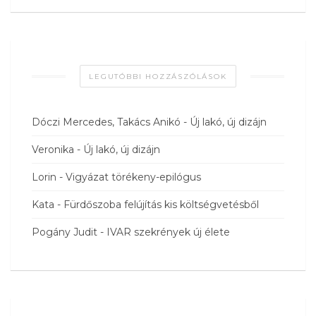
LEGUTÓBBI HOZZÁSZÓLÁSOK
Dóczi Mercedes, Takács Anikó
-
Új lakó, új dizájn
Veronika
-
Új lakó, új dizájn
Lorin
-
Vigyázat törékeny-epilógus
Kata
-
Fürdőszoba felújítás kis költségvetésből
Pogány Judit
-
IVAR szekrények új élete