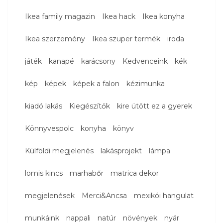
Ikea family magazin
Ikea hack
Ikea konyha
Ikea szerzemény
Ikea szuper termék
iroda
játék
kanapé
karácsony
Kedvenceink
kék
kép
képek
képek a falon
kézimunka
kiadó lakás
Kiegészítők
kire ütött ez a gyerek
Könnyvespolc
konyha
könyv
Külföldi megjelenés
lakásprojekt
lámpa
lomis kincs
marhabőr
matrica dekor
megjelenések
Merci&Ancsa
mexikói hangulat
munkáink
nappali
natúr
növények
nyár