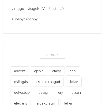
vintage
virágok
Volt/ lett
zöld
zuhanyfüggöny
CÍMKÉK
advent
ajánló
arany
cool
csillogás
csináld magad
dekor
dekoráció
design
diy
dizájn
elegáns
faldekoráció
fehér