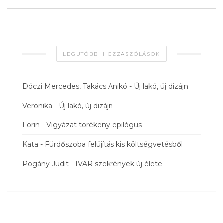
LEGUTÓBBI HOZZÁSZÓLÁSOK
Dóczi Mercedes, Takács Anikó
-
Új lakó, új dizájn
Veronika
-
Új lakó, új dizájn
Lorin
-
Vigyázat törékeny-epilógus
Kata
-
Fürdőszoba felújítás kis költségvetésből
Pogány Judit
-
IVAR szekrények új élete