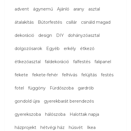
advent
ágynemű
Ajánló
arany
asztal
átalakítás
Bútorfestés
csillár
csináld magad
dekoráció
design
DIY
dohányzóasztal
dolgozósarok
Egyéb
erkély
étkező
étkezőasztal
faldekoráció
falfestés
falipanel
fekete
fekete-fehér
felhívás
felújítás
festés
fotel
függöny
Fürdőszoba
gardrób
gondold újra
gyerekbarát berendezés
gyerekszoba
hálószoba
Halottak napja
házprojekt
hétvégi ház
húsvét
Ikea