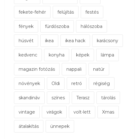
fekete-fehér
felújítás
festés
fények
fürdőszoba
hálószoba
húsvét
ikea
ikea hack
karácsony
kedvenc
konyha
képek
lámpa
magazin fotózás
nappali
natúr
növények
Oldi
retró
régiség
skandináv
színes
Terasz
tárolás
vintage
virágok
volt-lett
Xmas
átalakítás
ünnepek