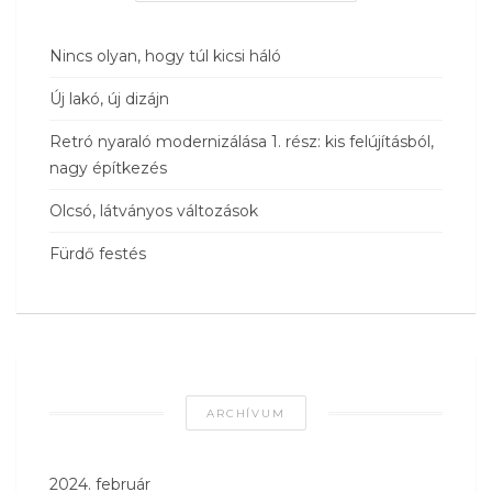
Nincs olyan, hogy túl kicsi háló
Új lakó, új dizájn
Retró nyaraló modernizálása 1. rész: kis felújításból,
nagy építkezés
Olcsó, látványos változások
Fürdő festés
ARCHÍVUM
2024. február