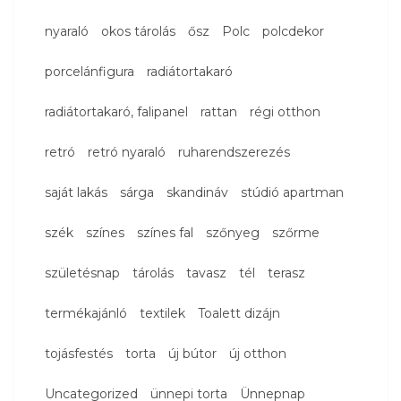
nyaraló
okos tárolás
ősz
Polc
polcdekor
porcelánfigura
radiátortakaró
radiátortakaró, falipanel
rattan
régi otthon
retró
retró nyaraló
ruharendszerezés
saját lakás
sárga
skandináv
stúdió apartman
szék
színes
színes fal
szőnyeg
szőrme
születésnap
tárolás
tavasz
tél
terasz
termékajánló
textilek
Toalett dizájn
tojásfestés
torta
új bútor
új otthon
Uncategorized
ünnepi torta
Ünnepnap