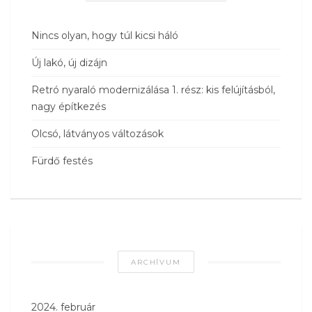
Nincs olyan, hogy túl kicsi háló
Új lakó, új dizájn
Retró nyaraló modernizálása 1. rész: kis felújításból,
nagy építkezés
Olcsó, látványos változások
Fürdő festés
ARCHÍVUM
2024. február