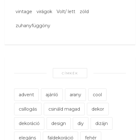
vintage
virágok
Volt/ lett
zöld
zuhanyfüggöny
CÍMKÉK
advent
ajánló
arany
cool
csillogás
csináld magad
dekor
dekoráció
design
diy
dizájn
elegáns
faldekoráció
fehér