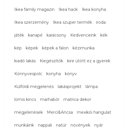
Ikea family magazin
Ikea hack
Ikea konyha
Ikea szerzemény
Ikea szuper termék
iroda
játék
kanapé
karácsony
Kedvenceink
kék
kép
képek
képek a falon
kézimunka
kiadó lakás
Kiegészítők
kire ütött ez a gyerek
Könnyvespolc
konyha
könyv
Külföldi megjelenés
lakásprojekt
lámpa
lomis kincs
marhabőr
matrica dekor
megjelenések
Merci&Ancsa
mexikói hangulat
munkáink
nappali
natúr
növények
nyár