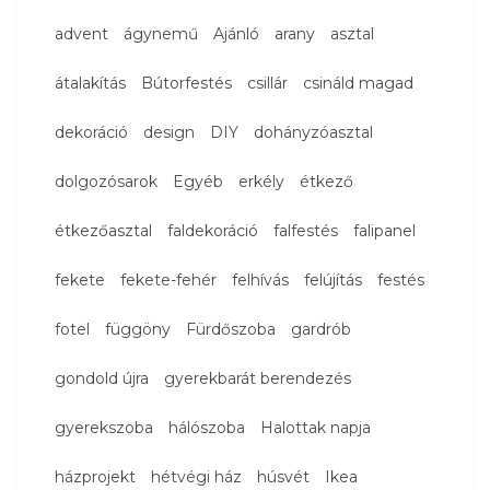
advent
ágynemű
Ajánló
arany
asztal
átalakítás
Bútorfestés
csillár
csináld magad
dekoráció
design
DIY
dohányzóasztal
dolgozósarok
Egyéb
erkély
étkező
étkezőasztal
faldekoráció
falfestés
falipanel
fekete
fekete-fehér
felhívás
felújítás
festés
fotel
függöny
Fürdőszoba
gardrób
gondold újra
gyerekbarát berendezés
gyerekszoba
hálószoba
Halottak napja
házprojekt
hétvégi ház
húsvét
Ikea