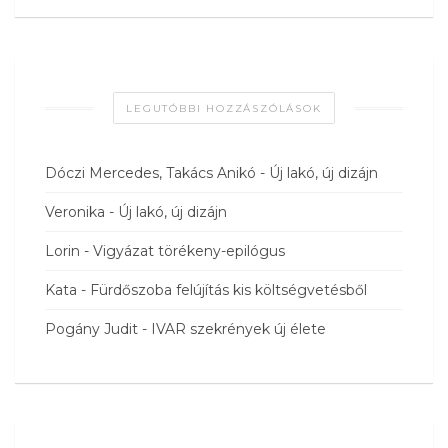
LEGUTÓBBI HOZZÁSZÓLÁSOK
Dóczi Mercedes, Takács Anikó
-
Új lakó, új dizájn
Veronika
-
Új lakó, új dizájn
Lorin
-
Vigyázat törékeny-epilógus
Kata
-
Fürdőszoba felújítás kis költségvetésből
Pogány Judit
-
IVAR szekrények új élete