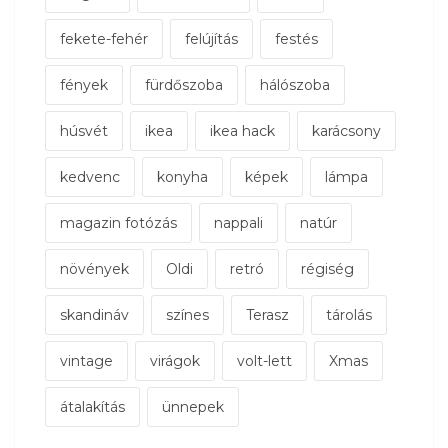
fekete-fehér
felújítás
festés
fények
fürdőszoba
hálószoba
húsvét
ikea
ikea hack
karácsony
kedvenc
konyha
képek
lámpa
magazin fotózás
nappali
natúr
növények
Oldi
retró
régiség
skandináv
színes
Terasz
tárolás
vintage
virágok
volt-lett
Xmas
átalakítás
ünnepek