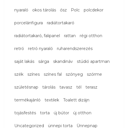
nyaraló
okos tárolás
ősz
Polc
polcdekor
porcelánfigura
radiátortakaró
radiátortakaró, falipanel
rattan
régi otthon
retró
retró nyaraló
ruharendszerezés
saját lakás
sárga
skandináv
stúdió apartman
szék
színes
színes fal
szőnyeg
szőrme
születésnap
tárolás
tavasz
tél
terasz
termékajánló
textilek
Toalett dizájn
tojásfestés
torta
új bútor
új otthon
Uncategorized
ünnepi torta
Ünnepnap