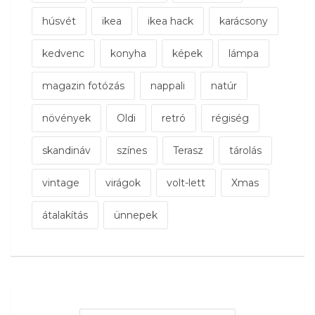
húsvét
ikea
ikea hack
karácsony
kedvenc
konyha
képek
lámpa
magazin fotózás
nappali
natúr
növények
Oldi
retró
régiség
skandináv
színes
Terasz
tárolás
vintage
virágok
volt-lett
Xmas
átalakítás
ünnepek