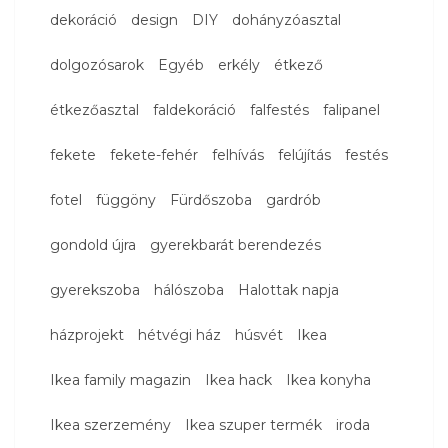
dekoráció
design
DIY
dohányzóasztal
dolgozósarok
Egyéb
erkély
étkező
étkezőasztal
faldekoráció
falfestés
falipanel
fekete
fekete-fehér
felhívás
felújítás
festés
fotel
függöny
Fürdőszoba
gardrób
gondold újra
gyerekbarát berendezés
gyerekszoba
hálószoba
Halottak napja
házprojekt
hétvégi ház
húsvét
Ikea
Ikea family magazin
Ikea hack
Ikea konyha
Ikea szerzemény
Ikea szuper termék
iroda