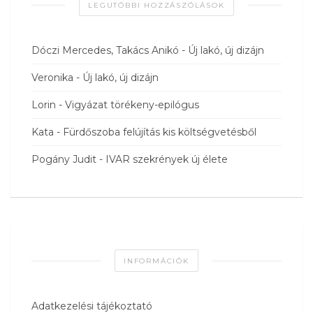
LEGUTÓBBI HOZZÁSZÓLÁSOK
Dóczi Mercedes, Takács Anikó
-
Új lakó, új dizájn
Veronika
-
Új lakó, új dizájn
Lorin
-
Vigyázat törékeny-epilógus
Kata
-
Fürdőszoba felújítás kis költségvetésből
Pogány Judit
-
IVAR szekrények új élete
INFORMÁCIÓK
Adatkezelési tájékoztató