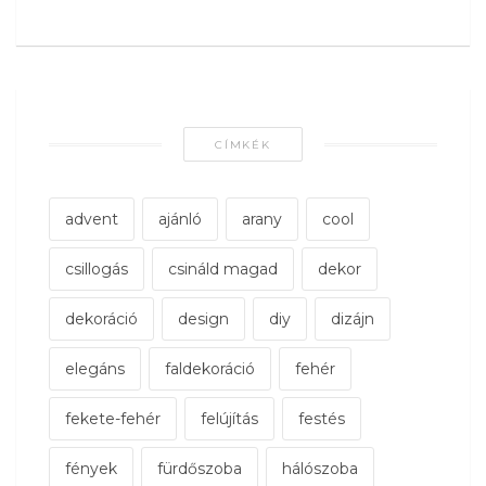
CÍMKÉK
advent
ajánló
arany
cool
csillogás
csináld magad
dekor
dekoráció
design
diy
dizájn
elegáns
faldekoráció
fehér
fekete-fehér
felújítás
festés
fények
fürdőszoba
hálószoba