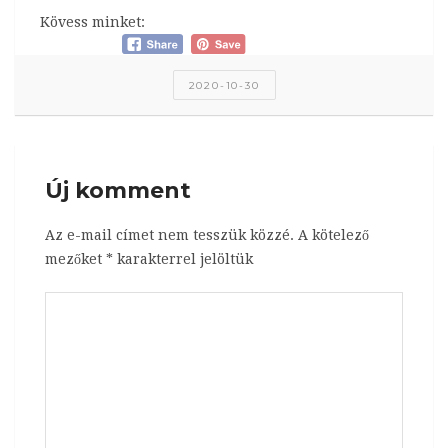
Kövess minket:
2020-10-30
Új komment
Az e-mail címet nem tesszük közzé.
A kötelező
mezőket
*
karakterrel jelöltük