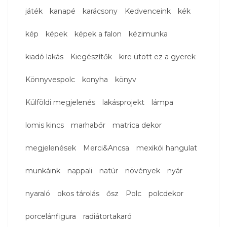
játék
kanapé
karácsony
Kedvenceink
kék
kép
képek
képek a falon
kézimunka
kiadó lakás
Kiegészítők
kire ütött ez a gyerek
Könnyvespolc
konyha
könyv
Külföldi megjelenés
lakásprojekt
lámpa
lomis kincs
marhabőr
matrica dekor
megjelenések
Merci&Ancsa
mexikói hangulat
munkáink
nappali
natúr
növények
nyár
nyaraló
okos tárolás
ősz
Polc
polcdekor
porcelánfigura
radiátortakaró