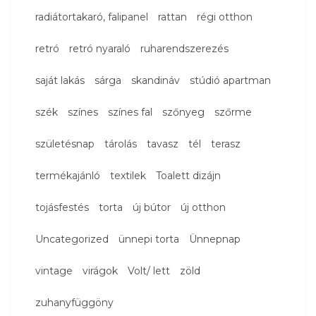
radiátortakaró, falipanel
rattan
régi otthon
retró
retró nyaraló
ruharendszerezés
saját lakás
sárga
skandináv
stúdió apartman
szék
színes
színes fal
szőnyeg
szőrme
születésnap
tárolás
tavasz
tél
terasz
termékajánló
textilek
Toalett dizájn
tojásfestés
torta
új bútor
új otthon
Uncategorized
ünnepi torta
Ünnepnap
vintage
virágok
Volt/ lett
zöld
zuhanyfüggöny