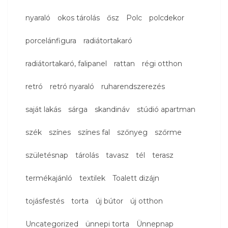
nyaraló
okos tárolás
ősz
Polc
polcdekor
porcelánfigura
radiátortakaró
radiátortakaró, falipanel
rattan
régi otthon
retró
retró nyaraló
ruharendszerezés
saját lakás
sárga
skandináv
stúdió apartman
szék
színes
színes fal
szőnyeg
szőrme
születésnap
tárolás
tavasz
tél
terasz
termékajánló
textilek
Toalett dizájn
tojásfestés
torta
új bútor
új otthon
Uncategorized
ünnepi torta
Ünnepnap