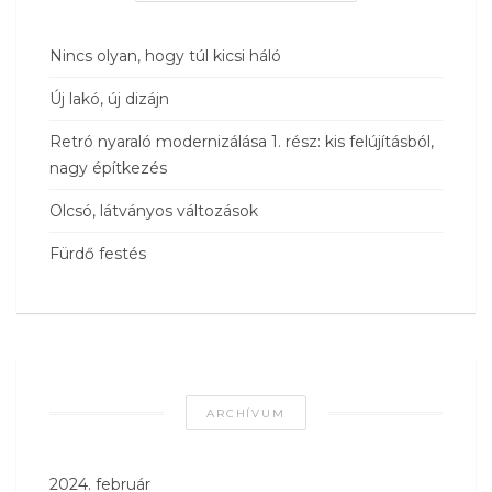
Nincs olyan, hogy túl kicsi háló
Új lakó, új dizájn
Retró nyaraló modernizálása 1. rész: kis felújításból,
nagy építkezés
Olcsó, látványos változások
Fürdő festés
ARCHÍVUM
2024. február