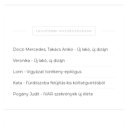
LEGUTÓBBI HOZZÁSZÓLÁSOK
Dóczi Mercedes, Takács Anikó
-
Új lakó, új dizájn
Veronika
-
Új lakó, új dizájn
Lorin
-
Vigyázat törékeny-epilógus
Kata
-
Fürdőszoba felújítás kis költségvetésből
Pogány Judit
-
IVAR szekrények új élete