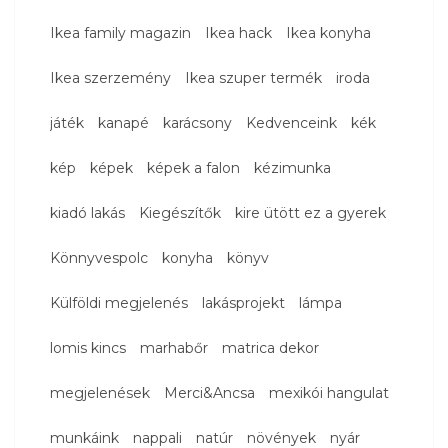
Ikea family magazin
Ikea hack
Ikea konyha
Ikea szerzemény
Ikea szuper termék
iroda
játék
kanapé
karácsony
Kedvenceink
kék
kép
képek
képek a falon
kézimunka
kiadó lakás
Kiegészítők
kire ütött ez a gyerek
Könnyvespolc
konyha
könyv
Külföldi megjelenés
lakásprojekt
lámpa
lomis kincs
marhabőr
matrica dekor
megjelenések
Merci&Ancsa
mexikói hangulat
munkáink
nappali
natúr
növények
nyár