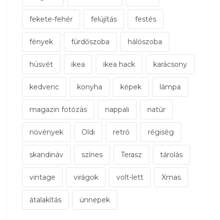
fekete-fehér
felújítás
festés
fények
fürdőszoba
hálószoba
húsvét
ikea
ikea hack
karácsony
kedvenc
konyha
képek
lámpa
magazin fotózás
nappali
natúr
növények
Oldi
retró
régiség
skandináv
színes
Terasz
tárolás
vintage
virágok
volt-lett
Xmas
átalakítás
ünnepek