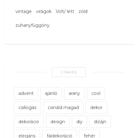
vintage
virágok
Volt/ lett
zöld
zuhanyfüggöny
CÍMKÉK
advent
ajánló
arany
cool
csillogás
csináld magad
dekor
dekoráció
design
diy
dizájn
elegáns
faldekoráció
fehér