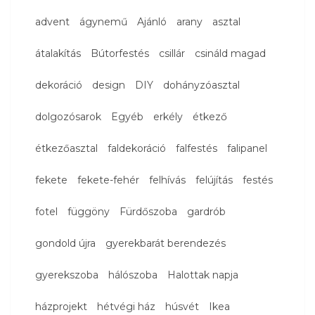
advent
ágynemű
Ajánló
arany
asztal
átalakítás
Bútorfestés
csillár
csináld magad
dekoráció
design
DIY
dohányzóasztal
dolgozósarok
Egyéb
erkély
étkező
étkezőasztal
faldekoráció
falfestés
falipanel
fekete
fekete-fehér
felhívás
felújítás
festés
fotel
függöny
Fürdőszoba
gardrób
gondold újra
gyerekbarát berendezés
gyerekszoba
hálószoba
Halottak napja
házprojekt
hétvégi ház
húsvét
Ikea