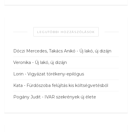
LEGUTÓBBI HOZZÁSZÓLÁSOK
Dóczi Mercedes, Takács Anikó
-
Új lakó, új dizájn
Veronika
-
Új lakó, új dizájn
Lorin
-
Vigyázat törékeny-epilógus
Kata
-
Fürdőszoba felújítás kis költségvetésből
Pogány Judit
-
IVAR szekrények új élete