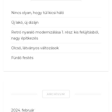
Nincs olyan, hogy túl kicsi háló
Új lakó, új dizájn
Retró nyaraló modernizálása 1. rész: kis felújításból,
nagy építkezés
Olcsó, látványos változások
Fürdő festés
ARCHÍVUM
2024. február