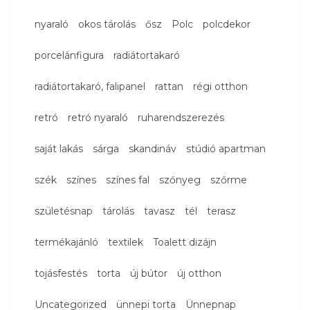
nyaraló
okos tárolás
ősz
Polc
polcdekor
porcelánfigura
radiátortakaró
radiátortakaró, falipanel
rattan
régi otthon
retró
retró nyaraló
ruharendszerezés
saját lakás
sárga
skandináv
stúdió apartman
szék
színes
színes fal
szőnyeg
szőrme
születésnap
tárolás
tavasz
tél
terasz
termékajánló
textilek
Toalett dizájn
tojásfestés
torta
új bútor
új otthon
Uncategorized
ünnepi torta
Ünnepnap