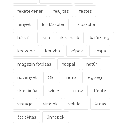
fekete-fehér
felújítás
festés
fények
fürdőszoba
hálószoba
húsvét
ikea
ikea hack
karácsony
kedvenc
konyha
képek
lámpa
magazin fotózás
nappali
natúr
növények
Oldi
retró
régiség
skandináv
színes
Terasz
tárolás
vintage
virágok
volt-lett
Xmas
átalakítás
ünnepek