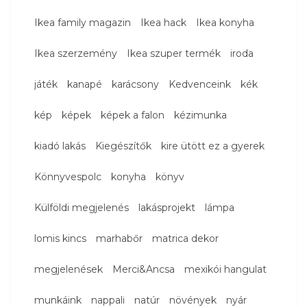
Ikea family magazin
Ikea hack
Ikea konyha
Ikea szerzemény
Ikea szuper termék
iroda
játék
kanapé
karácsony
Kedvenceink
kék
kép
képek
képek a falon
kézimunka
kiadó lakás
Kiegészítők
kire ütött ez a gyerek
Könnyvespolc
konyha
könyv
Külföldi megjelenés
lakásprojekt
lámpa
lomis kincs
marhabőr
matrica dekor
megjelenések
Merci&Ancsa
mexikói hangulat
munkáink
nappali
natúr
növények
nyár