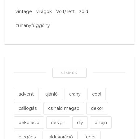
vintage
virágok
Volt/ lett
zöld
zuhanyfüggöny
CÍMKÉK
advent
ajánló
arany
cool
csillogás
csináld magad
dekor
dekoráció
design
diy
dizájn
elegáns
faldekoráció
fehér