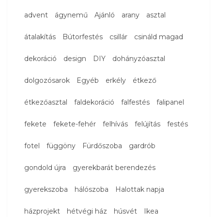
advent
ágynemű
Ajánló
arany
asztal
átalakítás
Bútorfestés
csillár
csináld magad
dekoráció
design
DIY
dohányzóasztal
dolgozósarok
Egyéb
erkély
étkező
étkezőasztal
faldekoráció
falfestés
falipanel
fekete
fekete-fehér
felhívás
felújítás
festés
fotel
függöny
Fürdőszoba
gardrób
gondold újra
gyerekbarát berendezés
gyerekszoba
hálószoba
Halottak napja
házprojekt
hétvégi ház
húsvét
Ikea