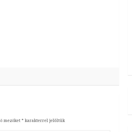
ző mezőket
*
karakterrel jelöltük