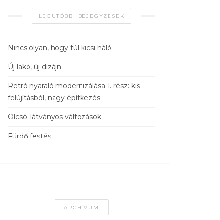
LEGUTÓBBI BEJEGYZÉSEK
Nincs olyan, hogy túl kicsi háló
Új lakó, új dizájn
Retró nyaraló modernizálása 1. rész: kis
felújításból, nagy építkezés
Olcsó, látványos változások
Fürdő festés
ARCHÍVUM