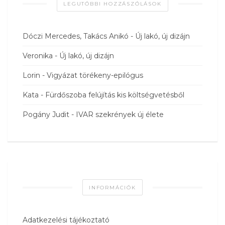
LEGUTÓBBI HOZZÁSZÓLÁSOK
Dóczi Mercedes, Takács Anikó
-
Új lakó, új dizájn
Veronika
-
Új lakó, új dizájn
Lorin
-
Vigyázat törékeny-epilógus
Kata
-
Fürdőszoba felújítás kis költségvetésből
Pogány Judit
-
IVAR szekrények új élete
INFORMÁCIÓK
Adatkezelési tájékoztató