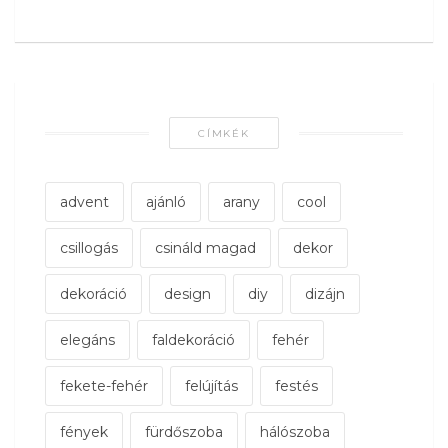
CÍMKÉK
advent
ajánló
arany
cool
csillogás
csináld magad
dekor
dekoráció
design
diy
dizájn
elegáns
faldekoráció
fehér
fekete-fehér
felújítás
festés
fények
fürdőszoba
hálószoba