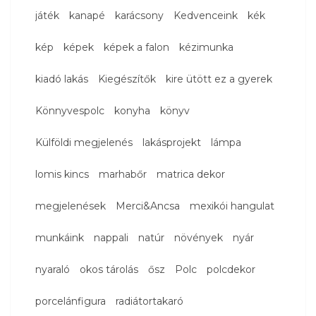
játék
kanapé
karácsony
Kedvenceink
kék
kép
képek
képek a falon
kézimunka
kiadó lakás
Kiegészítők
kire ütött ez a gyerek
Könnyvespolc
konyha
könyv
Külföldi megjelenés
lakásprojekt
lámpa
lomis kincs
marhabőr
matrica dekor
megjelenések
Merci&Ancsa
mexikói hangulat
munkáink
nappali
natúr
növények
nyár
nyaraló
okos tárolás
ősz
Polc
polcdekor
porcelánfigura
radiátortakaró