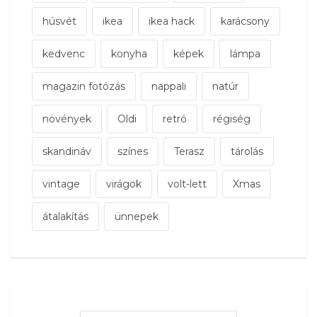
húsvét
ikea
ikea hack
karácsony
kedvenc
konyha
képek
lámpa
magazin fotózás
nappali
natúr
növények
Oldi
retró
régiség
skandináv
színes
Terasz
tárolás
vintage
virágok
volt-lett
Xmas
átalakítás
ünnepek