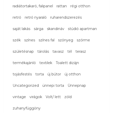
radiátortakaró, falipanel
rattan
régi otthon
retró
retró nyaraló
ruharendszerezés
saját lakás
sárga
skandináv
stúdió apartman
szék
színes
színes fal
szőnyeg
szőrme
születésnap
tárolás
tavasz
tél
terasz
termékajánló
textilek
Toalett dizájn
tojásfestés
torta
új bútor
új otthon
Uncategorized
ünnepi torta
Ünnepnap
vintage
virágok
Volt/ lett
zöld
zuhanyfüggöny