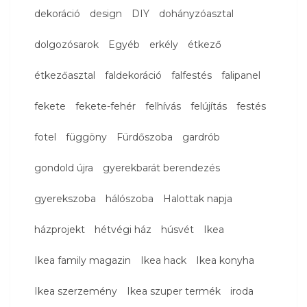
dekoráció
design
DIY
dohányzóasztal
dolgozósarok
Egyéb
erkély
étkező
étkezőasztal
faldekoráció
falfestés
falipanel
fekete
fekete-fehér
felhívás
felújítás
festés
fotel
függöny
Fürdőszoba
gardrób
gondold újra
gyerekbarát berendezés
gyerekszoba
hálószoba
Halottak napja
házprojekt
hétvégi ház
húsvét
Ikea
Ikea family magazin
Ikea hack
Ikea konyha
Ikea szerzemény
Ikea szuper termék
iroda