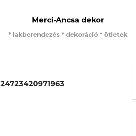
Merci-Ancsa dekor
* lakberendezés * dekoráció * ötletek
024723420971963