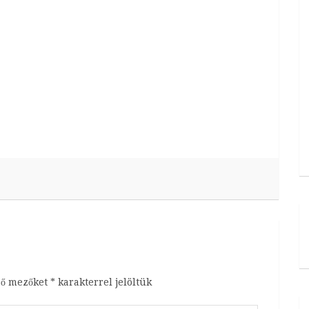
ző mezőket
*
karakterrel jelöltük