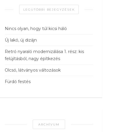
LEGUTÓBBI BEJEGYZÉSEK
Nincs olyan, hogy túl kicsi háló
Új lakó, új dizájn
Retró nyaraló modernizálása 1. rész: kis
felújításból, nagy építkezés
Olcsó, látványos változások
Fürdő festés
ARCHÍVUM