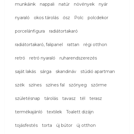
munkáink
nappali
natúr
növények
nyár
nyaraló
okos tárolás
ősz
Polc
polcdekor
porcelánfigura
radiátortakaró
radiátortakaró, falipanel
rattan
régi otthon
retró
retró nyaraló
ruharendszerezés
saját lakás
sárga
skandináv
stúdió apartman
szék
színes
színes fal
szőnyeg
szőrme
születésnap
tárolás
tavasz
tél
terasz
termékajánló
textilek
Toalett dizájn
tojásfestés
torta
új bútor
új otthon