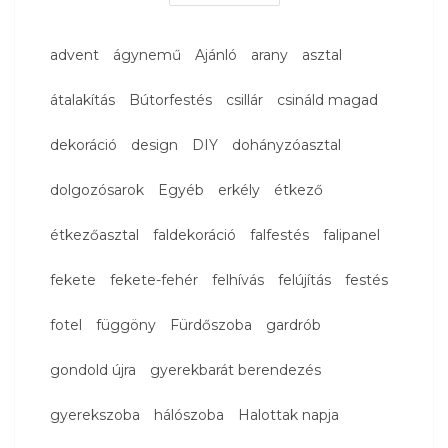
advent
ágynemű
Ajánló
arany
asztal
átalakítás
Bútorfestés
csillár
csináld magad
dekoráció
design
DIY
dohányzóasztal
dolgozósarok
Egyéb
erkély
étkező
étkezőasztal
faldekoráció
falfestés
falipanel
fekete
fekete-fehér
felhívás
felújítás
festés
fotel
függöny
Fürdőszoba
gardrób
gondold újra
gyerekbarát berendezés
gyerekszoba
hálószoba
Halottak napja