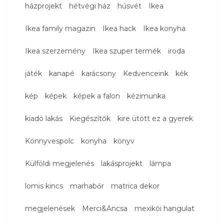
házprojekt
hétvégi ház
húsvét
Ikea
Ikea family magazin
Ikea hack
Ikea konyha
Ikea szerzemény
Ikea szuper termék
iroda
játék
kanapé
karácsony
Kedvenceink
kék
kép
képek
képek a falon
kézimunka
kiadó lakás
Kiegészítők
kire ütött ez a gyerek
Könnyvespolc
konyha
könyv
Külföldi megjelenés
lakásprojekt
lámpa
lomis kincs
marhabőr
matrica dekor
megjelenések
Merci&Ancsa
mexikói hangulat