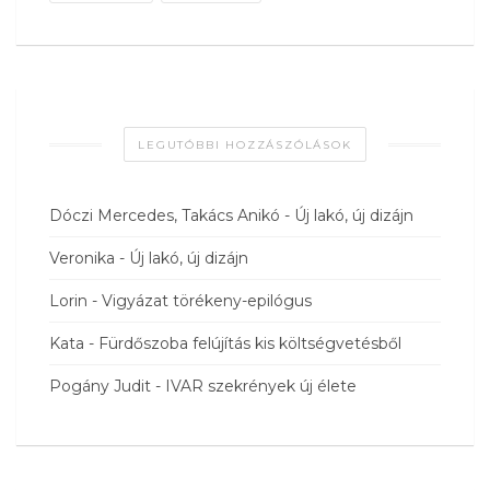
LEGUTÓBBI HOZZÁSZÓLÁSOK
Dóczi Mercedes, Takács Anikó
-
Új lakó, új dizájn
Veronika
-
Új lakó, új dizájn
Lorin
-
Vigyázat törékeny-epilógus
Kata
-
Fürdőszoba felújítás kis költségvetésből
Pogány Judit
-
IVAR szekrények új élete