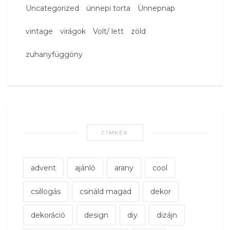
Uncategorized
ünnepi torta
Ünnepnap
vintage
virágok
Volt/ lett
zöld
zuhanyfüggöny
CÍMKÉK
advent
ajánló
arany
cool
csillogás
csináld magad
dekor
dekoráció
design
diy
dizájn