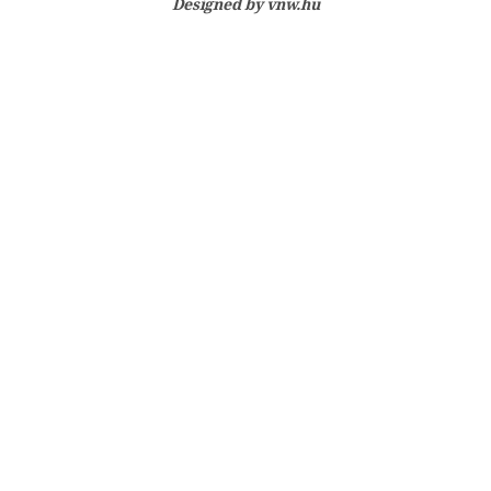
Designed by
vnw.hu