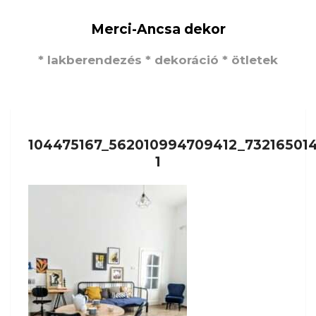
Merci-Ancsa dekor
* lakberendezés * dekoráció * ötletek
104475167_562010994709412_73216501
1