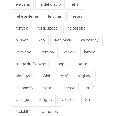
elegáns
faldekoráció
fehér
fekete-fehér
felújítás
festés
fények
fürdőszoba
hálószoba
húsvét
ikea
ikea hack
karácsony
kedvenc
konyha
képek
lámpa
magazin fotózás
nappali
natúr
növények
Oldi
retró
régiség
skandináv
színes
Terasz
tárolás
vintage
virágok
volt-lett
Xmas
átalakítás
ünnepek