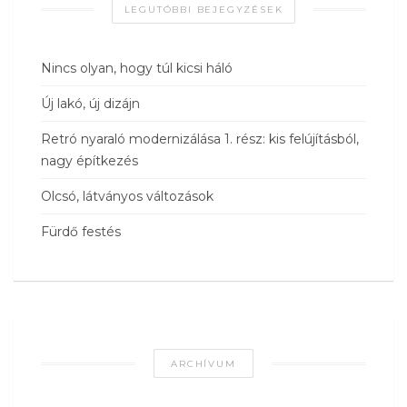
LEGUTÓBBI BEJEGYZÉSEK
Nincs olyan, hogy túl kicsi háló
Új lakó, új dizájn
Retró nyaraló modernizálása 1. rész: kis felújításból,
nagy építkezés
Olcsó, látványos változások
Fürdő festés
ARCHÍVUM