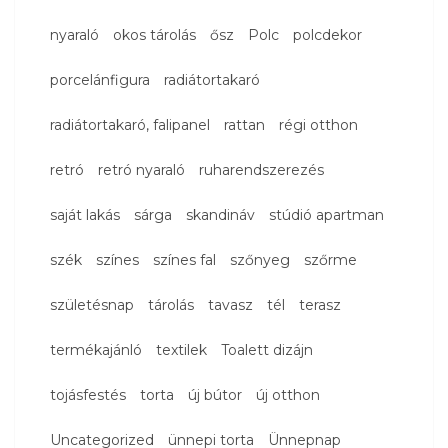
nyaraló
okos tárolás
ősz
Polc
polcdekor
porcelánfigura
radiátortakaró
radiátortakaró, falipanel
rattan
régi otthon
retró
retró nyaraló
ruharendszerezés
saját lakás
sárga
skandináv
stúdió apartman
szék
színes
színes fal
szőnyeg
szőrme
születésnap
tárolás
tavasz
tél
terasz
termékajánló
textilek
Toalett dizájn
tojásfestés
torta
új bútor
új otthon
Uncategorized
ünnepi torta
Ünnepnap