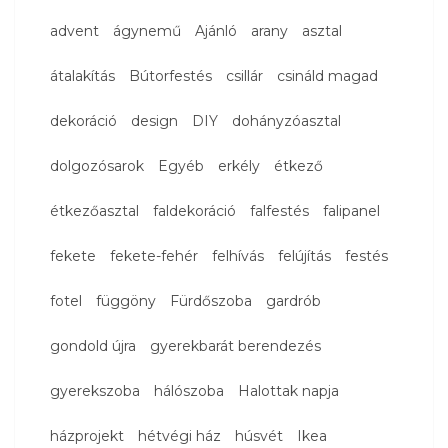
advent
ágynemű
Ajánló
arany
asztal
átalakítás
Bútorfestés
csillár
csináld magad
dekoráció
design
DIY
dohányzóasztal
dolgozósarok
Egyéb
erkély
étkező
étkezőasztal
faldekoráció
falfestés
falipanel
fekete
fekete-fehér
felhívás
felújítás
festés
fotel
függöny
Fürdőszoba
gardrób
gondold újra
gyerekbarát berendezés
gyerekszoba
hálószoba
Halottak napja
házprojekt
hétvégi ház
húsvét
Ikea