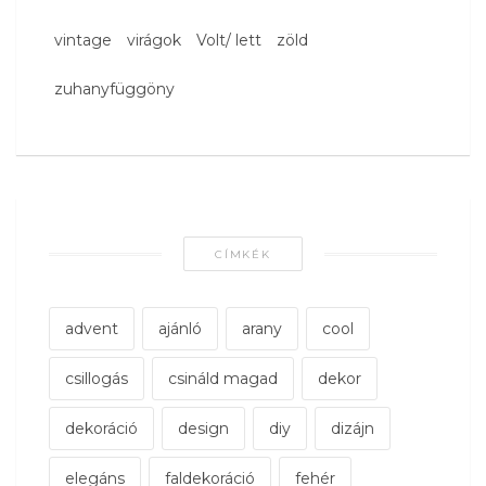
vintage
virágok
Volt/ lett
zöld
zuhanyfüggöny
CÍMKÉK
advent
ajánló
arany
cool
csillogás
csináld magad
dekor
dekoráció
design
diy
dizájn
elegáns
faldekoráció
fehér