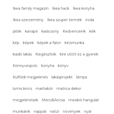
Ikea family magazin
Ikea hack
Ikea konyha
Ikea szerzemény
Ikea szuper termék
iroda
játék
kanapé
karácsony
Kedvenceink
kék
kép
képek
képek a falon
kézimunka
kiadó lakás
Kiegészítők
kire ütött ez a gyerek
Könnyvespolc
konyha
könyv
Külföldi megjelenés
lakásprojekt
lámpa
lomis kincs
marhabőr
matrica dekor
megjelenések
Merci&Ancsa
mexikói hangulat
munkáink
nappali
natúr
növények
nyár