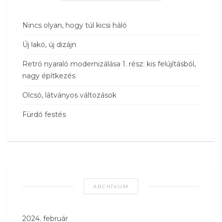
Nincs olyan, hogy túl kicsi háló
Új lakó, új dizájn
Retró nyaraló modernizálása 1. rész: kis felújításból,
nagy építkezés
Olcsó, látványos változások
Fürdő festés
ARCHÍVUM
2024. február