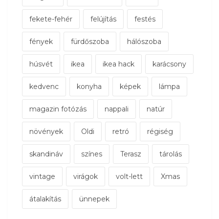
fekete-fehér
felújítás
festés
fények
fürdőszoba
hálószoba
húsvét
ikea
ikea hack
karácsony
kedvenc
konyha
képek
lámpa
magazin fotózás
nappali
natúr
növények
Oldi
retró
régiség
skandináv
színes
Terasz
tárolás
vintage
virágok
volt-lett
Xmas
átalakítás
ünnepek