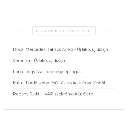
LEGUTÓBBI HOZZÁSZÓLÁSOK
Dóczi Mercedes, Takács Anikó
-
Új lakó, új dizájn
Veronika
-
Új lakó, új dizájn
Lorin
-
Vigyázat törékeny-epilógus
Kata
-
Fürdőszoba felújítás kis költségvetésből
Pogány Judit
-
IVAR szekrények új élete