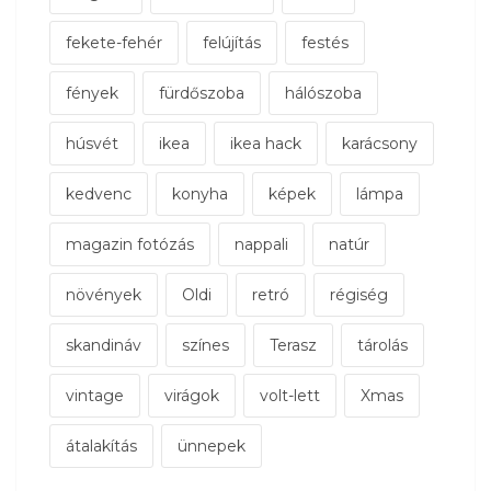
fekete-fehér
felújítás
festés
fények
fürdőszoba
hálószoba
húsvét
ikea
ikea hack
karácsony
kedvenc
konyha
képek
lámpa
magazin fotózás
nappali
natúr
növények
Oldi
retró
régiség
skandináv
színes
Terasz
tárolás
vintage
virágok
volt-lett
Xmas
átalakítás
ünnepek