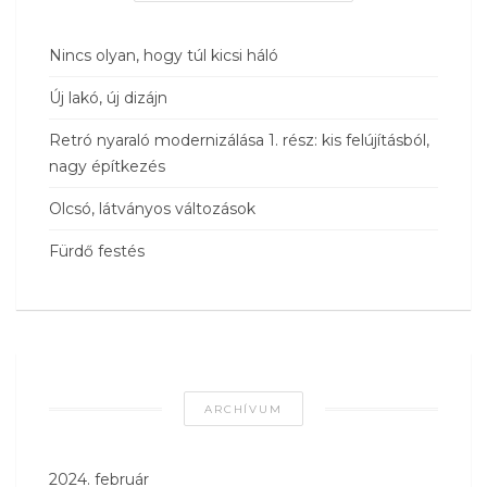
Nincs olyan, hogy túl kicsi háló
Új lakó, új dizájn
Retró nyaraló modernizálása 1. rész: kis felújításból,
nagy építkezés
Olcsó, látványos változások
Fürdő festés
ARCHÍVUM
2024. február