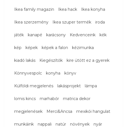
Ikea family magazin
Ikea hack
Ikea konyha
Ikea szerzemény
Ikea szuper termék
iroda
játék
kanapé
karácsony
Kedvenceink
kék
kép
képek
képek a falon
kézimunka
kiadó lakás
Kiegészítők
kire ütött ez a gyerek
Könnyvespolc
konyha
könyv
Külföldi megjelenés
lakásprojekt
lámpa
lomis kincs
marhabőr
matrica dekor
megjelenések
Merci&Ancsa
mexikói hangulat
munkáink
nappali
natúr
növények
nyár