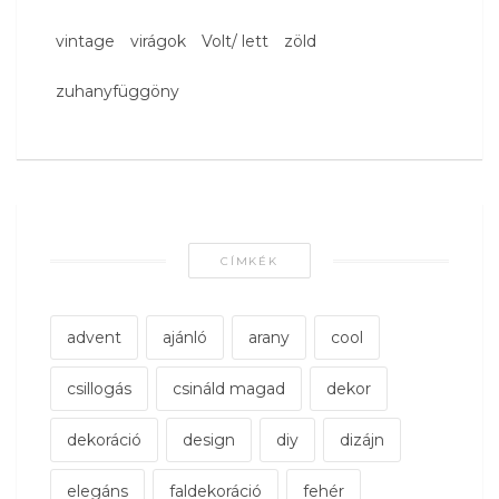
vintage
virágok
Volt/ lett
zöld
zuhanyfüggöny
CÍMKÉK
advent
ajánló
arany
cool
csillogás
csináld magad
dekor
dekoráció
design
diy
dizájn
elegáns
faldekoráció
fehér