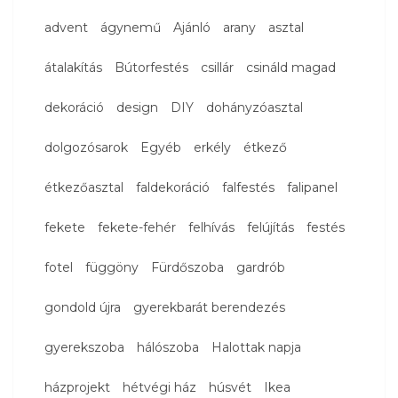
advent
ágynemű
Ajánló
arany
asztal
átalakítás
Bútorfestés
csillár
csináld magad
dekoráció
design
DIY
dohányzóasztal
dolgozósarok
Egyéb
erkély
étkező
étkezőasztal
faldekoráció
falfestés
falipanel
fekete
fekete-fehér
felhívás
felújítás
festés
fotel
függöny
Fürdőszoba
gardrób
gondold újra
gyerekbarát berendezés
gyerekszoba
hálószoba
Halottak napja
házprojekt
hétvégi ház
húsvét
Ikea