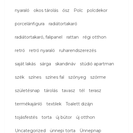
nyaraló
okos tárolás
ősz
Polc
polcdekor
porcelánfigura
radiátortakaró
radiátortakaró, falipanel
rattan
régi otthon
retró
retró nyaraló
ruharendszerezés
saját lakás
sárga
skandináv
stúdió apartman
szék
színes
színes fal
szőnyeg
szőrme
születésnap
tárolás
tavasz
tél
terasz
termékajánló
textilek
Toalett dizájn
tojásfestés
torta
új bútor
új otthon
Uncategorized
ünnepi torta
Ünnepnap