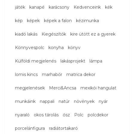
játék
kanapé
karácsony
Kedvenceink
kék
kép
képek
képek a falon
kézimunka
kiadó lakás
Kiegészítők
kire ütött ez a gyerek
Könnyvespolc
konyha
könyv
Külföldi megjelenés
lakásprojekt
lámpa
lomis kincs
marhabőr
matrica dekor
megjelenések
Merci&Ancsa
mexikói hangulat
munkáink
nappali
natúr
növények
nyár
nyaraló
okos tárolás
ősz
Polc
polcdekor
porcelánfigura
radiátortakaró