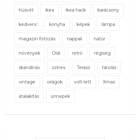
húsvét
ikea
ikea hack
karácsony
kedvenc
konyha
képek
lámpa
magazin fotózás
nappali
natúr
növények
Oldi
retró
régiség
skandináv
színes
Terasz
tárolás
vintage
virágok
volt-lett
Xmas
átalakítás
ünnepek