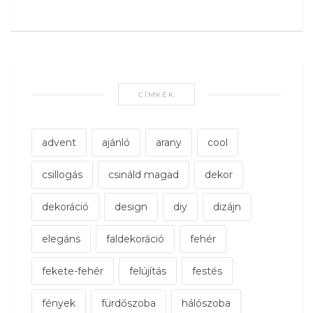
CÍMKÉK
advent
ajánló
arany
cool
csillogás
csináld magad
dekor
dekoráció
design
diy
dizájn
elegáns
faldekoráció
fehér
fekete-fehér
felújítás
festés
fények
fürdőszoba
hálószoba