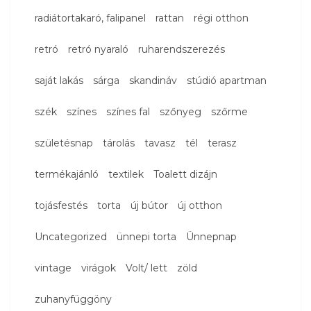
radiátortakaró, falipanel
rattan
régi otthon
retró
retró nyaraló
ruharendszerezés
saját lakás
sárga
skandináv
stúdió apartman
szék
színes
színes fal
szőnyeg
szőrme
születésnap
tárolás
tavasz
tél
terasz
termékajánló
textilek
Toalett dizájn
tojásfestés
torta
új bútor
új otthon
Uncategorized
ünnepi torta
Ünnepnap
vintage
virágok
Volt/ lett
zöld
zuhanyfüggöny