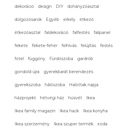
dekoráció
design
DIY
dohányzóasztal
dolgozósarok
Egyéb
erkély
étkező
étkezőasztal
faldekoráció
falfestés
falipanel
fekete
fekete-fehér
felhívás
felújítás
festés
fotel
függöny
Fürdőszoba
gardrób
gondold újra
gyerekbarát berendezés
gyerekszoba
hálószoba
Halottak napja
házprojekt
hétvégi ház
húsvét
Ikea
Ikea family magazin
Ikea hack
Ikea konyha
Ikea szerzemény
Ikea szuper termék
iroda