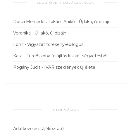
LEGUTÓBBI HOZZÁSZÓLÁSOK
Dóczi Mercedes, Takács Anikó
-
Új lakó, új dizájn
Veronika
-
Új lakó, új dizájn
Lorin
-
Vigyázat törékeny-epilógus
Kata
-
Fürdőszoba felújítás kis költségvetésből
Pogány Judit
-
IVAR szekrények új élete
INFORMÁCIÓK
Adatkezelési tájékoztató