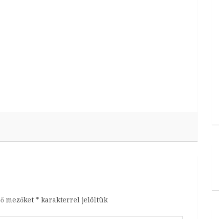
ző mezőket
*
karakterrel jelöltük