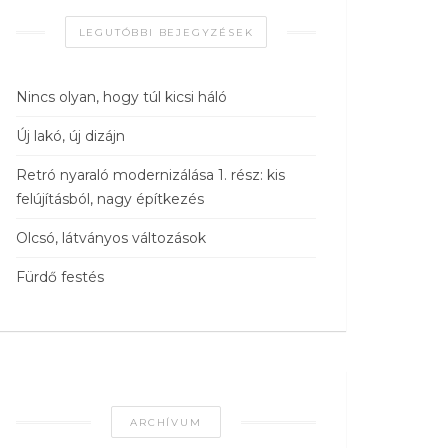
LEGUTÓBBI BEJEGYZÉSEK
Nincs olyan, hogy túl kicsi háló
Új lakó, új dizájn
Retró nyaraló modernizálása 1. rész: kis
felújításból, nagy építkezés
Olcsó, látványos változások
Fürdő festés
ARCHÍVUM