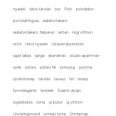
nyaraló
okos tárolás
ősz
Polc
polcdekor
porcelánfigura
radiátortakaró
radiátortakaró, falipanel
rattan
régi otthon
retró
retró nyaraló
ruharendszerezés
saját lakás
sárga
skandináv
stúdió apartman
szék
színes
színes fal
szőnyeg
szőrme
születésnap
tárolás
tavasz
tél
terasz
termékajánló
textilek
Toalett dizájn
tojásfestés
torta
új bútor
új otthon
Uncategorized
ünnepi torta
Ünnepnap