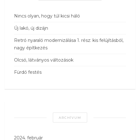
Nincs olyan, hogy túl kicsi háló
Új lakó, új dizájn
Retró nyaraló modernizálása 1. rész: kis felújításból,
nagy építkezés
Olcsó, látványos változások
Fürdő festés
ARCHÍVUM
2024. február