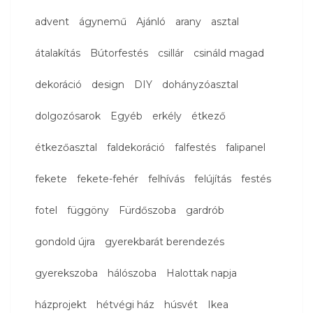
advent
ágynemű
Ajánló
arany
asztal
átalakítás
Bútorfestés
csillár
csináld magad
dekoráció
design
DIY
dohányzóasztal
dolgozósarok
Egyéb
erkély
étkező
étkezőasztal
faldekoráció
falfestés
falipanel
fekete
fekete-fehér
felhívás
felújítás
festés
fotel
függöny
Fürdőszoba
gardrób
gondold újra
gyerekbarát berendezés
gyerekszoba
hálószoba
Halottak napja
házprojekt
hétvégi ház
húsvét
Ikea