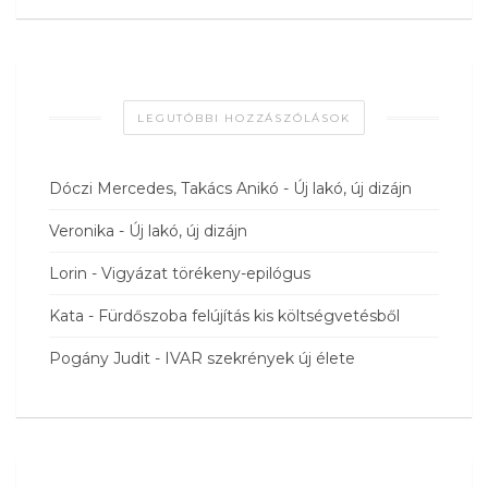
LEGUTÓBBI HOZZÁSZÓLÁSOK
Dóczi Mercedes, Takács Anikó
-
Új lakó, új dizájn
Veronika
-
Új lakó, új dizájn
Lorin
-
Vigyázat törékeny-epilógus
Kata
-
Fürdőszoba felújítás kis költségvetésből
Pogány Judit
-
IVAR szekrények új élete