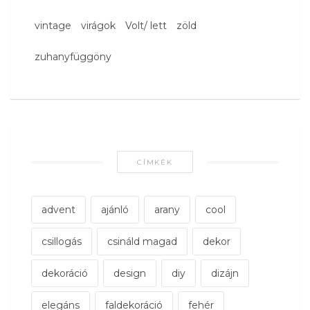
vintage
virágok
Volt/ lett
zöld
zuhanyfüggöny
CÍMKÉK
advent
ajánló
arany
cool
csillogás
csináld magad
dekor
dekoráció
design
diy
dizájn
elegáns
faldekoráció
fehér