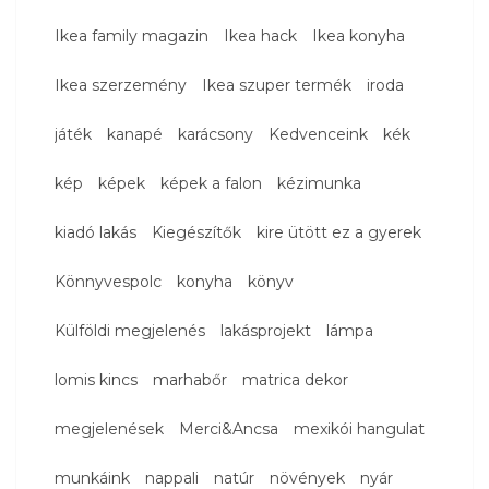
Ikea family magazin
Ikea hack
Ikea konyha
Ikea szerzemény
Ikea szuper termék
iroda
játék
kanapé
karácsony
Kedvenceink
kék
kép
képek
képek a falon
kézimunka
kiadó lakás
Kiegészítők
kire ütött ez a gyerek
Könnyvespolc
konyha
könyv
Külföldi megjelenés
lakásprojekt
lámpa
lomis kincs
marhabőr
matrica dekor
megjelenések
Merci&Ancsa
mexikói hangulat
munkáink
nappali
natúr
növények
nyár