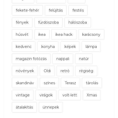
fekete-fehér
felújítás
festés
fények
fürdőszoba
hálószoba
húsvét
ikea
ikea hack
karácsony
kedvenc
konyha
képek
lámpa
magazin fotózás
nappali
natúr
növények
Oldi
retró
régiség
skandináv
színes
Terasz
tárolás
vintage
virágok
volt-lett
Xmas
átalakítás
ünnepek