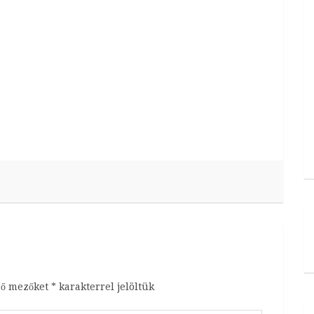
ző mezőket
*
karakterrel jelöltük