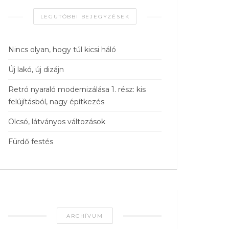
LEGUTÓBBI BEJEGYZÉSEK
Nincs olyan, hogy túl kicsi háló
Új lakó, új dizájn
Retró nyaraló modernizálása 1. rész: kis
felújításból, nagy építkezés
Olcsó, látványos változások
Fürdő festés
ARCHÍVUM