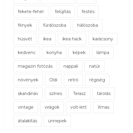
fekete-fehér
felújítás
festés
fények
fürdőszoba
hálószoba
húsvét
ikea
ikea hack
karácsony
kedvenc
konyha
képek
lámpa
magazin fotózás
nappali
natúr
növények
Oldi
retró
régiség
skandináv
színes
Terasz
tárolás
vintage
virágok
volt-lett
Xmas
átalakítás
ünnepek