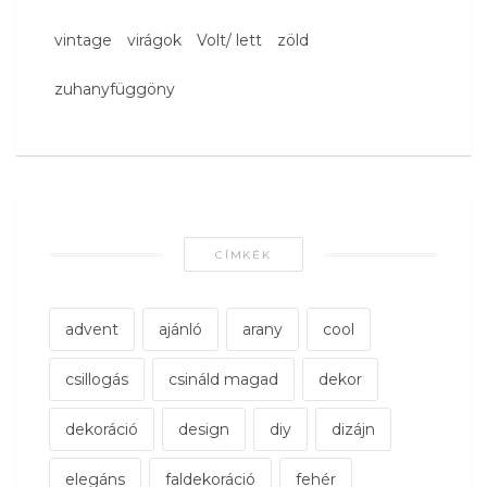
vintage
virágok
Volt/ lett
zöld
zuhanyfüggöny
CÍMKÉK
advent
ajánló
arany
cool
csillogás
csináld magad
dekor
dekoráció
design
diy
dizájn
elegáns
faldekoráció
fehér