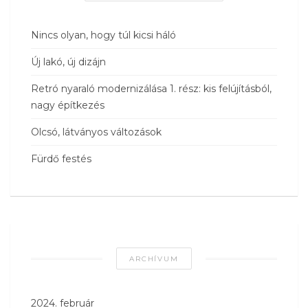
Nincs olyan, hogy túl kicsi háló
Új lakó, új dizájn
Retró nyaraló modernizálása 1. rész: kis felújításból,
nagy építkezés
Olcsó, látványos változások
Fürdő festés
ARCHÍVUM
2024. február