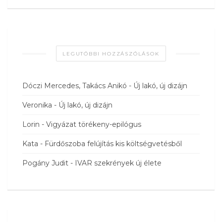
LEGUTÓBBI HOZZÁSZÓLÁSOK
Dóczi Mercedes, Takács Anikó
-
Új lakó, új dizájn
Veronika
-
Új lakó, új dizájn
Lorin
-
Vigyázat törékeny-epilógus
Kata
-
Fürdőszoba felújítás kis költségvetésből
Pogány Judit
-
IVAR szekrények új élete