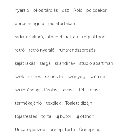
nyaraló
okos tárolás
ősz
Polc
polcdekor
porcelánfigura
radiátortakaró
radiátortakaró, falipanel
rattan
régi otthon
retró
retró nyaraló
ruharendszerezés
saját lakás
sárga
skandináv
stúdió apartman
szék
színes
színes fal
szőnyeg
szőrme
születésnap
tárolás
tavasz
tél
terasz
termékajánló
textilek
Toalett dizájn
tojásfestés
torta
új bútor
új otthon
Uncategorized
ünnepi torta
Ünnepnap