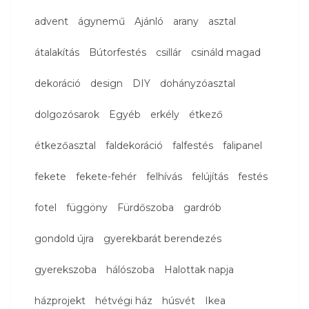
advent
ágynemű
Ajánló
arany
asztal
átalakítás
Bútorfestés
csillár
csináld magad
dekoráció
design
DIY
dohányzóasztal
dolgozósarok
Egyéb
erkély
étkező
étkezőasztal
faldekoráció
falfestés
falipanel
fekete
fekete-fehér
felhívás
felújítás
festés
fotel
függöny
Fürdőszoba
gardrób
gondold újra
gyerekbarát berendezés
gyerekszoba
hálószoba
Halottak napja
házprojekt
hétvégi ház
húsvét
Ikea