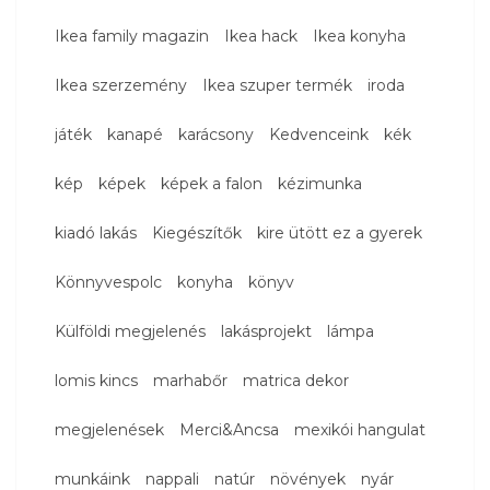
Ikea family magazin
Ikea hack
Ikea konyha
Ikea szerzemény
Ikea szuper termék
iroda
játék
kanapé
karácsony
Kedvenceink
kék
kép
képek
képek a falon
kézimunka
kiadó lakás
Kiegészítők
kire ütött ez a gyerek
Könnyvespolc
konyha
könyv
Külföldi megjelenés
lakásprojekt
lámpa
lomis kincs
marhabőr
matrica dekor
megjelenések
Merci&Ancsa
mexikói hangulat
munkáink
nappali
natúr
növények
nyár