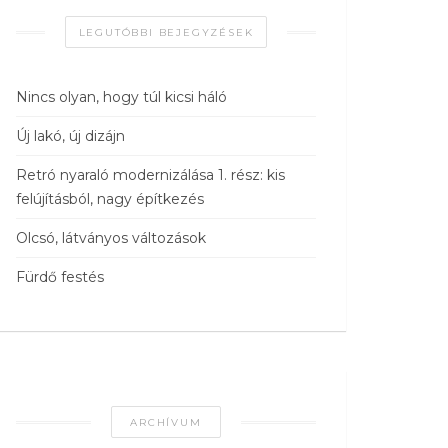
LEGUTÓBBI BEJEGYZÉSEK
Nincs olyan, hogy túl kicsi háló
Új lakó, új dizájn
Retró nyaraló modernizálása 1. rész: kis
felújításból, nagy építkezés
Olcsó, látványos változások
Fürdő festés
ARCHÍVUM