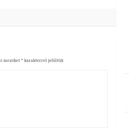
ző mezőket
*
karakterrel jelöltük