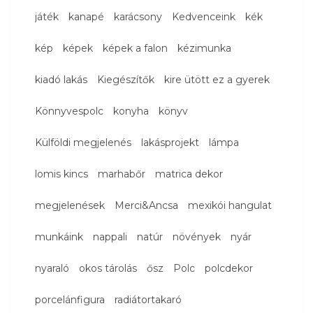
játék
kanapé
karácsony
Kedvenceink
kék
kép
képek
képek a falon
kézimunka
kiadó lakás
Kiegészítők
kire ütött ez a gyerek
Könnyvespolc
konyha
könyv
Külföldi megjelenés
lakásprojekt
lámpa
lomis kincs
marhabőr
matrica dekor
megjelenések
Merci&Ancsa
mexikói hangulat
munkáink
nappali
natúr
növények
nyár
nyaraló
okos tárolás
ősz
Polc
polcdekor
porcelánfigura
radiátortakaró