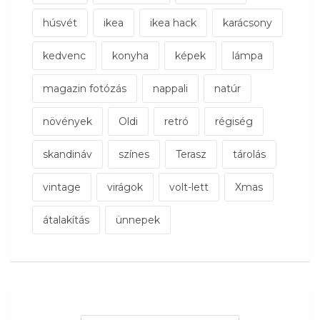
húsvét
ikea
ikea hack
karácsony
kedvenc
konyha
képek
lámpa
magazin fotózás
nappali
natúr
növények
Oldi
retró
régiség
skandináv
színes
Terasz
tárolás
vintage
virágok
volt-lett
Xmas
átalakítás
ünnepek