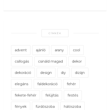
CÍMKÉK
advent
ajánló
arany
cool
csillogás
csináld magad
dekor
dekoráció
design
diy
dizájn
elegáns
faldekoráció
fehér
fekete-fehér
felújítás
festés
fények
fürdőszoba
hálószoba