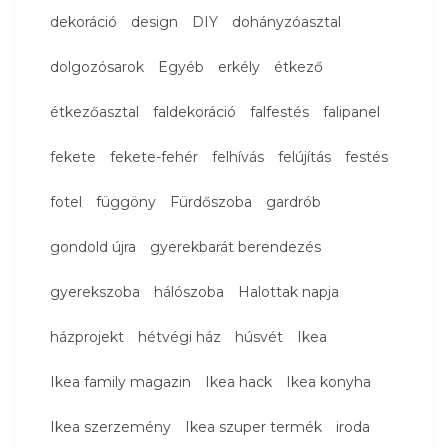
dekoráció
design
DIY
dohányzóasztal
dolgozósarok
Egyéb
erkély
étkező
étkezőasztal
faldekoráció
falfestés
falipanel
fekete
fekete-fehér
felhívás
felújítás
festés
fotel
függöny
Fürdőszoba
gardrób
gondold újra
gyerekbarát berendezés
gyerekszoba
hálószoba
Halottak napja
házprojekt
hétvégi ház
húsvét
Ikea
Ikea family magazin
Ikea hack
Ikea konyha
Ikea szerzemény
Ikea szuper termék
iroda