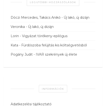
LEGUTÓBBI HOZZÁSZÓLÁSOK
Dóczi Mercedes, Takács Anikó
-
Új lakó, új dizájn
Veronika
-
Új lakó, új dizájn
Lorin
-
Vigyázat törékeny-epilógus
Kata
-
Fürdőszoba felújítás kis költségvetésből
Pogány Judit
-
IVAR szekrények új élete
INFORMÁCIÓK
Adatkezelési tájékoztató