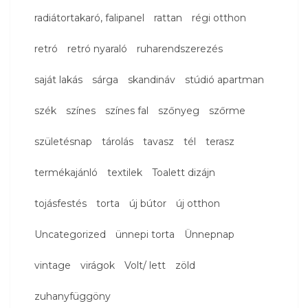
radiátortakaró, falipanel
rattan
régi otthon
retró
retró nyaraló
ruharendszerezés
saját lakás
sárga
skandináv
stúdió apartman
szék
színes
színes fal
szőnyeg
szőrme
születésnap
tárolás
tavasz
tél
terasz
termékajánló
textilek
Toalett dizájn
tojásfestés
torta
új bútor
új otthon
Uncategorized
ünnepi torta
Ünnepnap
vintage
virágok
Volt/ lett
zöld
zuhanyfüggöny