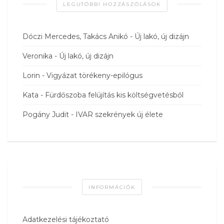
LEGUTÓBBI HOZZÁSZÓLÁSOK
Dóczi Mercedes, Takács Anikó
-
Új lakó, új dizájn
Veronika
-
Új lakó, új dizájn
Lorin
-
Vigyázat törékeny-epilógus
Kata
-
Fürdőszoba felújítás kis költségvetésből
Pogány Judit
-
IVAR szekrények új élete
INFORMÁCIÓK
Adatkezelési tájékoztató