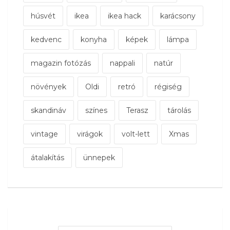
húsvét
ikea
ikea hack
karácsony
kedvenc
konyha
képek
lámpa
magazin fotózás
nappali
natúr
növények
Oldi
retró
régiség
skandináv
színes
Terasz
tárolás
vintage
virágok
volt-lett
Xmas
átalakítás
ünnepek