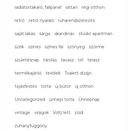
radiátortakaró, falipanel
rattan
régi otthon
retró
retró nyaraló
ruharendszerezés
saját lakás
sárga
skandináv
stúdió apartman
szék
színes
színes fal
szőnyeg
szőrme
születésnap
tárolás
tavasz
tél
terasz
termékajánló
textilek
Toalett dizájn
tojásfestés
torta
új bútor
új otthon
Uncategorized
ünnepi torta
Ünnepnap
vintage
virágok
Volt/ lett
zöld
zuhanyfüggöny