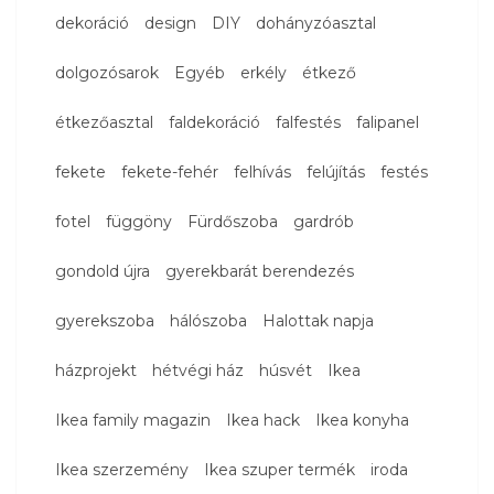
dekoráció
design
DIY
dohányzóasztal
dolgozósarok
Egyéb
erkély
étkező
étkezőasztal
faldekoráció
falfestés
falipanel
fekete
fekete-fehér
felhívás
felújítás
festés
fotel
függöny
Fürdőszoba
gardrób
gondold újra
gyerekbarát berendezés
gyerekszoba
hálószoba
Halottak napja
házprojekt
hétvégi ház
húsvét
Ikea
Ikea family magazin
Ikea hack
Ikea konyha
Ikea szerzemény
Ikea szuper termék
iroda