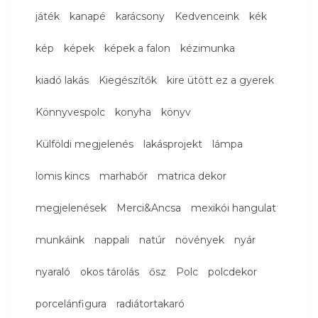
játék
kanapé
karácsony
Kedvenceink
kék
kép
képek
képek a falon
kézimunka
kiadó lakás
Kiegészítők
kire ütött ez a gyerek
Könnyvespolc
konyha
könyv
Külföldi megjelenés
lakásprojekt
lámpa
lomis kincs
marhabőr
matrica dekor
megjelenések
Merci&Ancsa
mexikói hangulat
munkáink
nappali
natúr
növények
nyár
nyaraló
okos tárolás
ősz
Polc
polcdekor
porcelánfigura
radiátortakaró