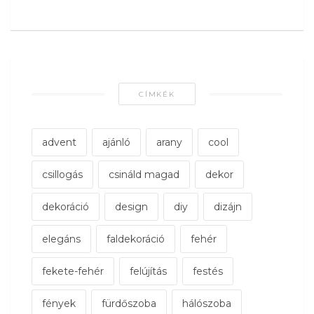
CÍMKÉK
advent
ajánló
arany
cool
csillogás
csináld magad
dekor
dekoráció
design
diy
dizájn
elegáns
faldekoráció
fehér
fekete-fehér
felújítás
festés
fények
fürdőszoba
hálószoba