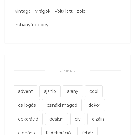
vintage
virágok
Volt/ lett
zöld
zuhanyfüggöny
CÍMKÉK
advent
ajánló
arany
cool
csillogás
csináld magad
dekor
dekoráció
design
diy
dizájn
elegáns
faldekoráció
fehér