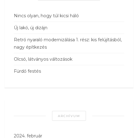
Nincs olyan, hogy túl kicsi háló
Új lakó, új dizájn
Retró nyaraló modernizálása 1. rész: kis felújításból,
nagy építkezés
Olcsó, látványos változások
Fürdő festés
ARCHÍVUM
2024. február