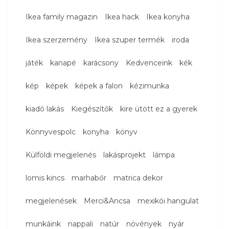
Ikea family magazin
Ikea hack
Ikea konyha
Ikea szerzemény
Ikea szuper termék
iroda
játék
kanapé
karácsony
Kedvenceink
kék
kép
képek
képek a falon
kézimunka
kiadó lakás
Kiegészítők
kire ütött ez a gyerek
Könnyvespolc
konyha
könyv
Külföldi megjelenés
lakásprojekt
lámpa
lomis kincs
marhabőr
matrica dekor
megjelenések
Merci&Ancsa
mexikói hangulat
munkáink
nappali
natúr
növények
nyár