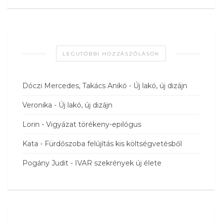
LEGUTÓBBI HOZZÁSZÓLÁSOK
Dóczi Mercedes, Takács Anikó
-
Új lakó, új dizájn
Veronika
-
Új lakó, új dizájn
Lorin
-
Vigyázat törékeny-epilógus
Kata
-
Fürdőszoba felújítás kis költségvetésből
Pogány Judit
-
IVAR szekrények új élete