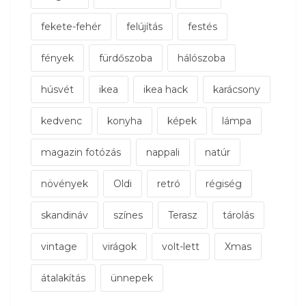
fekete-fehér
felújítás
festés
fények
fürdőszoba
hálószoba
húsvét
ikea
ikea hack
karácsony
kedvenc
konyha
képek
lámpa
magazin fotózás
nappali
natúr
növények
Oldi
retró
régiség
skandináv
színes
Terasz
tárolás
vintage
virágok
volt-lett
Xmas
átalakítás
ünnepek