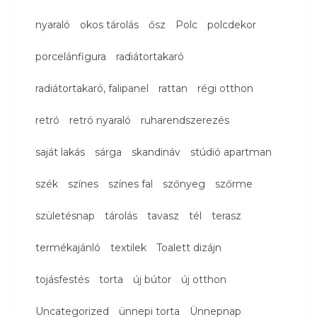
nyaraló
okos tárolás
ősz
Polc
polcdekor
porcelánfigura
radiátortakaró
radiátortakaró, falipanel
rattan
régi otthon
retró
retró nyaraló
ruharendszerezés
saját lakás
sárga
skandináv
stúdió apartman
szék
színes
színes fal
szőnyeg
szőrme
születésnap
tárolás
tavasz
tél
terasz
termékajánló
textilek
Toalett dizájn
tojásfestés
torta
új bútor
új otthon
Uncategorized
ünnepi torta
Ünnepnap