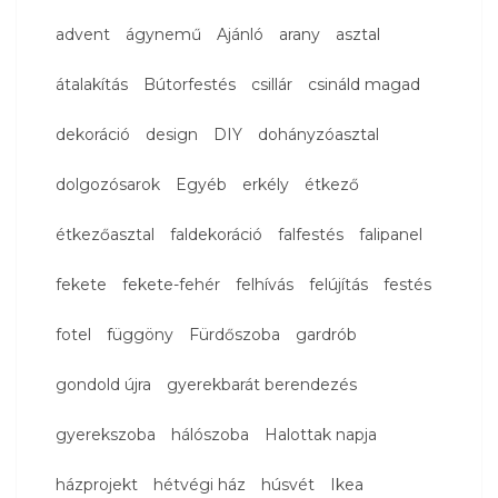
advent
ágynemű
Ajánló
arany
asztal
átalakítás
Bútorfestés
csillár
csináld magad
dekoráció
design
DIY
dohányzóasztal
dolgozósarok
Egyéb
erkély
étkező
étkezőasztal
faldekoráció
falfestés
falipanel
fekete
fekete-fehér
felhívás
felújítás
festés
fotel
függöny
Fürdőszoba
gardrób
gondold újra
gyerekbarát berendezés
gyerekszoba
hálószoba
Halottak napja
házprojekt
hétvégi ház
húsvét
Ikea