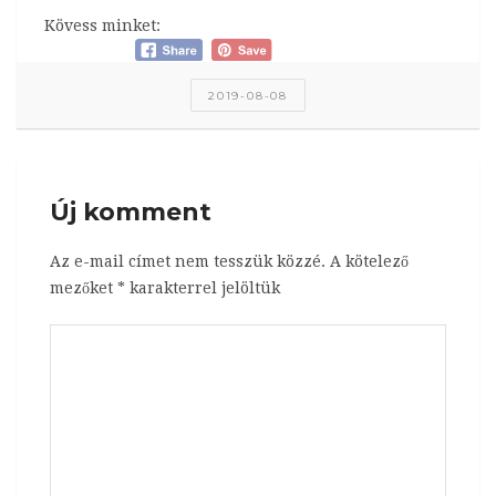
Kövess minket:
2019-08-08
Új komment
Az e-mail címet nem tesszük közzé.
A kötelező
mezőket
*
karakterrel jelöltük