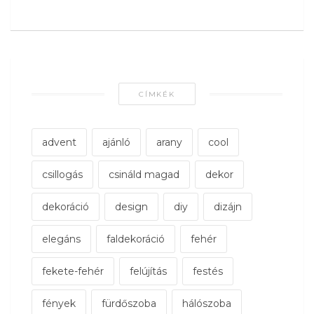
CÍMKÉK
advent
ajánló
arany
cool
csillogás
csináld magad
dekor
dekoráció
design
diy
dizájn
elegáns
faldekoráció
fehér
fekete-fehér
felújítás
festés
fények
fürdőszoba
hálószoba