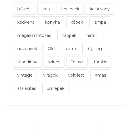
húsvét
ikea
ikea hack
karácsony
kedvenc
konyha
képek
lámpa
magazin fotózás
nappali
natúr
növények
Oldi
retró
régiség
skandináv
színes
Terasz
tárolás
vintage
virágok
volt-lett
Xmas
átalakítás
ünnepek