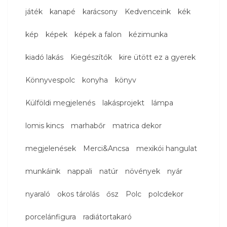
játék
kanapé
karácsony
Kedvenceink
kék
kép
képek
képek a falon
kézimunka
kiadó lakás
Kiegészítők
kire ütött ez a gyerek
Könnyvespolc
konyha
könyv
Külföldi megjelenés
lakásprojekt
lámpa
lomis kincs
marhabőr
matrica dekor
megjelenések
Merci&Ancsa
mexikói hangulat
munkáink
nappali
natúr
növények
nyár
nyaraló
okos tárolás
ősz
Polc
polcdekor
porcelánfigura
radiátortakaró