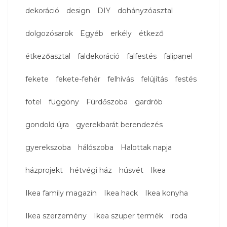
dekoráció
design
DIY
dohányzóasztal
dolgozósarok
Egyéb
erkély
étkező
étkezőasztal
faldekoráció
falfestés
falipanel
fekete
fekete-fehér
felhívás
felújítás
festés
fotel
függöny
Fürdőszoba
gardrób
gondold újra
gyerekbarát berendezés
gyerekszoba
hálószoba
Halottak napja
házprojekt
hétvégi ház
húsvét
Ikea
Ikea family magazin
Ikea hack
Ikea konyha
Ikea szerzemény
Ikea szuper termék
iroda