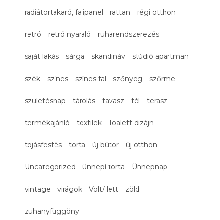
radiátortakaró, falipanel
rattan
régi otthon
retró
retró nyaraló
ruharendszerezés
saját lakás
sárga
skandináv
stúdió apartman
szék
színes
színes fal
szőnyeg
szőrme
születésnap
tárolás
tavasz
tél
terasz
termékajánló
textilek
Toalett dizájn
tojásfestés
torta
új bútor
új otthon
Uncategorized
ünnepi torta
Ünnepnap
vintage
virágok
Volt/ lett
zöld
zuhanyfüggöny