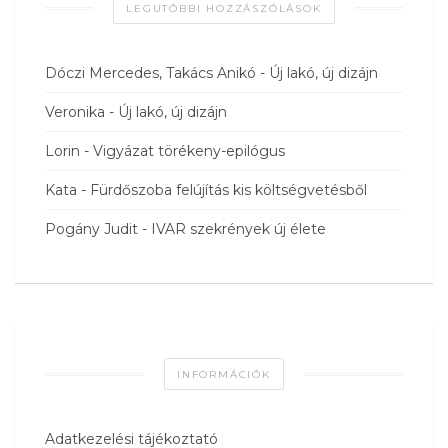
LEGUTÓBBI HOZZÁSZÓLÁSOK
Dóczi Mercedes, Takács Anikó
-
Új lakó, új dizájn
Veronika
-
Új lakó, új dizájn
Lorin
-
Vigyázat törékeny-epilógus
Kata
-
Fürdőszoba felújítás kis költségvetésből
Pogány Judit
-
IVAR szekrények új élete
INFORMÁCIÓK
Adatkezelési tájékoztató