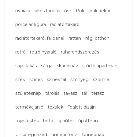
nyaraló
okos tárolás
ősz
Polc
polcdekor
porcelánfigura
radiátortakaró
radiátortakaró, falipanel
rattan
régi otthon
retró
retró nyaraló
ruharendszerezés
saját lakás
sárga
skandináv
stúdió apartman
szék
színes
színes fal
szőnyeg
szőrme
születésnap
tárolás
tavasz
tél
terasz
termékajánló
textilek
Toalett dizájn
tojásfestés
torta
új bútor
új otthon
Uncategorized
ünnepi torta
Ünnepnap