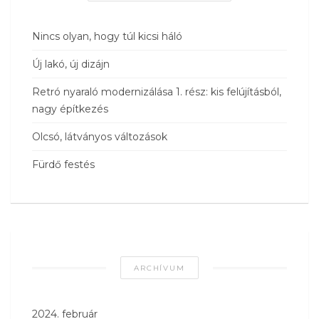
Nincs olyan, hogy túl kicsi háló
Új lakó, új dizájn
Retró nyaraló modernizálása 1. rész: kis felújításból,
nagy építkezés
Olcsó, látványos változások
Fürdő festés
ARCHÍVUM
2024. február