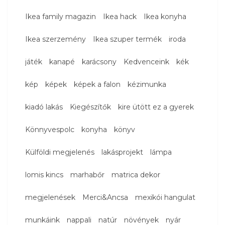
Ikea family magazin
Ikea hack
Ikea konyha
Ikea szerzemény
Ikea szuper termék
iroda
játék
kanapé
karácsony
Kedvenceink
kék
kép
képek
képek a falon
kézimunka
kiadó lakás
Kiegészítők
kire ütött ez a gyerek
Könnyvespolc
konyha
könyv
Külföldi megjelenés
lakásprojekt
lámpa
lomis kincs
marhabőr
matrica dekor
megjelenések
Merci&Ancsa
mexikói hangulat
munkáink
nappali
natúr
növények
nyár