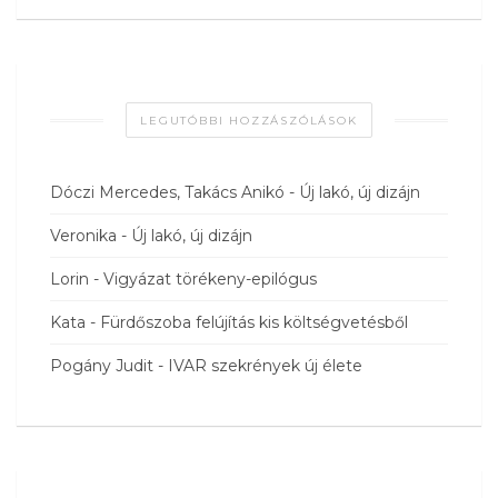
LEGUTÓBBI HOZZÁSZÓLÁSOK
Dóczi Mercedes, Takács Anikó
-
Új lakó, új dizájn
Veronika
-
Új lakó, új dizájn
Lorin
-
Vigyázat törékeny-epilógus
Kata
-
Fürdőszoba felújítás kis költségvetésből
Pogány Judit
-
IVAR szekrények új élete