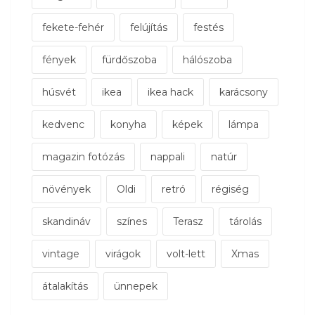
fekete-fehér
felújítás
festés
fények
fürdőszoba
hálószoba
húsvét
ikea
ikea hack
karácsony
kedvenc
konyha
képek
lámpa
magazin fotózás
nappali
natúr
növények
Oldi
retró
régiség
skandináv
színes
Terasz
tárolás
vintage
virágok
volt-lett
Xmas
átalakítás
ünnepek