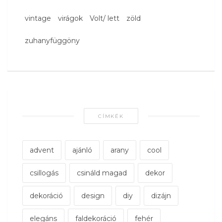
vintage
virágok
Volt/ lett
zöld
zuhanyfüggöny
CÍMKÉK
advent
ajánló
arany
cool
csillogás
csináld magad
dekor
dekoráció
design
diy
dizájn
elegáns
faldekoráció
fehér