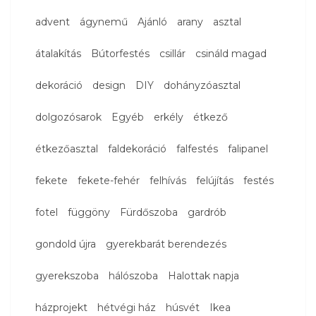
advent
ágynemű
Ajánló
arany
asztal
átalakítás
Bútorfestés
csillár
csináld magad
dekoráció
design
DIY
dohányzóasztal
dolgozósarok
Egyéb
erkély
étkező
étkezőasztal
faldekoráció
falfestés
falipanel
fekete
fekete-fehér
felhívás
felújítás
festés
fotel
függöny
Fürdőszoba
gardrób
gondold újra
gyerekbarát berendezés
gyerekszoba
hálószoba
Halottak napja
házprojekt
hétvégi ház
húsvét
Ikea