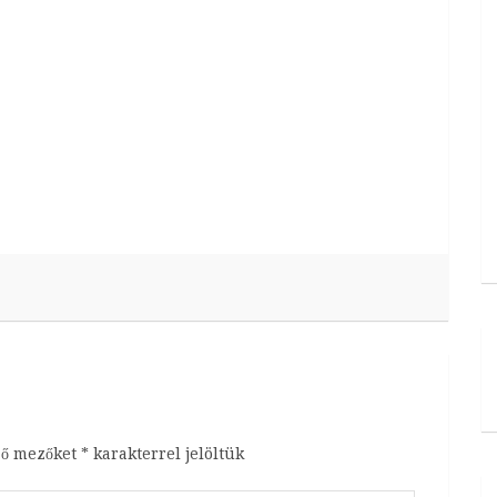
ző mezőket
*
karakterrel jelöltük