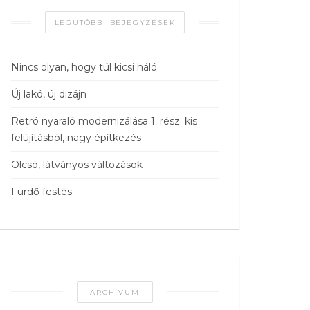
LEGUTÓBBI BEJEGYZÉSEK
Nincs olyan, hogy túl kicsi háló
Új lakó, új dizájn
Retró nyaraló modernizálása 1. rész: kis
felújításból, nagy építkezés
Olcsó, látványos változások
Fürdő festés
ARCHÍVUM