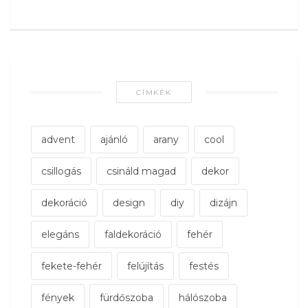
CÍMKÉK
advent
ajánló
arany
cool
csillogás
csináld magad
dekor
dekoráció
design
diy
dizájn
elegáns
faldekoráció
fehér
fekete-fehér
felújítás
festés
fények
fürdőszoba
hálószoba