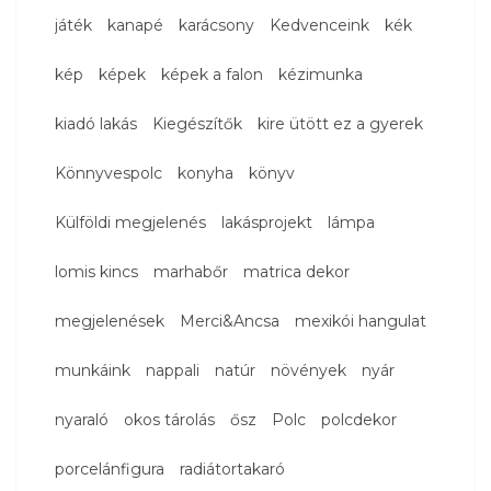
játék
kanapé
karácsony
Kedvenceink
kék
kép
képek
képek a falon
kézimunka
kiadó lakás
Kiegészítők
kire ütött ez a gyerek
Könnyvespolc
konyha
könyv
Külföldi megjelenés
lakásprojekt
lámpa
lomis kincs
marhabőr
matrica dekor
megjelenések
Merci&Ancsa
mexikói hangulat
munkáink
nappali
natúr
növények
nyár
nyaraló
okos tárolás
ősz
Polc
polcdekor
porcelánfigura
radiátortakaró