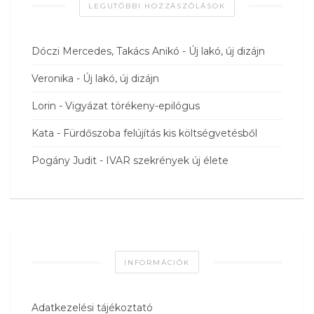
LEGUTÓBBI HOZZÁSZÓLÁSOK
Dóczi Mercedes, Takács Anikó
-
Új lakó, új dizájn
Veronika
-
Új lakó, új dizájn
Lorin
-
Vigyázat törékeny-epilógus
Kata
-
Fürdőszoba felújítás kis költségvetésből
Pogány Judit
-
IVAR szekrények új élete
INFORMÁCIÓK
Adatkezelési tájékoztató