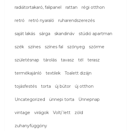
radiátortakaró, falipanel
rattan
régi otthon
retró
retró nyaraló
ruharendszerezés
saját lakás
sárga
skandináv
stúdió apartman
szék
színes
színes fal
szőnyeg
szőrme
születésnap
tárolás
tavasz
tél
terasz
termékajánló
textilek
Toalett dizájn
tojásfestés
torta
új bútor
új otthon
Uncategorized
ünnepi torta
Ünnepnap
vintage
virágok
Volt/ lett
zöld
zuhanyfüggöny