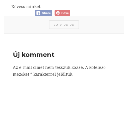
Kövess minket:
2019-08-08
Új komment
Az e-mail címet nem tesszük közzé.
A kötelező
mezőket
*
karakterrel jelöltük