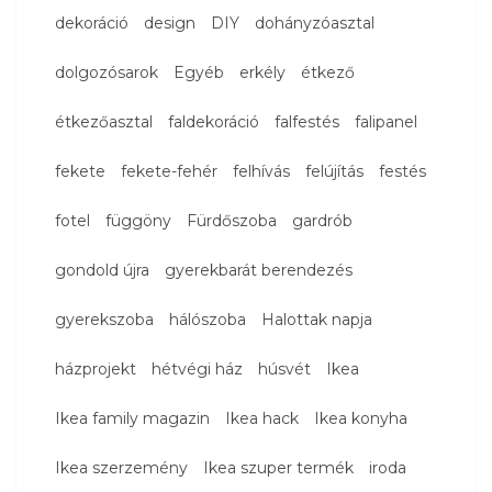
dekoráció
design
DIY
dohányzóasztal
dolgozósarok
Egyéb
erkély
étkező
étkezőasztal
faldekoráció
falfestés
falipanel
fekete
fekete-fehér
felhívás
felújítás
festés
fotel
függöny
Fürdőszoba
gardrób
gondold újra
gyerekbarát berendezés
gyerekszoba
hálószoba
Halottak napja
házprojekt
hétvégi ház
húsvét
Ikea
Ikea family magazin
Ikea hack
Ikea konyha
Ikea szerzemény
Ikea szuper termék
iroda