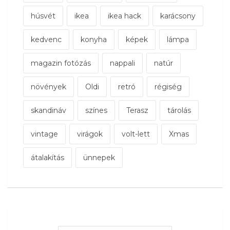
húsvét
ikea
ikea hack
karácsony
kedvenc
konyha
képek
lámpa
magazin fotózás
nappali
natúr
növények
Oldi
retró
régiség
skandináv
színes
Terasz
tárolás
vintage
virágok
volt-lett
Xmas
átalakítás
ünnepek